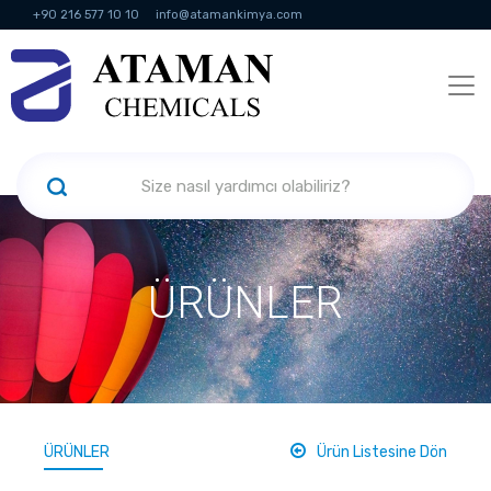
+90 216 577 10 10
info@atamankimya.com
KVKK Politikası
Bilgi Toplumu Hizmetleri
İnsan Kaynakları
ÜRÜNLER
ÜRÜNLER
Ürün Listesine Dön