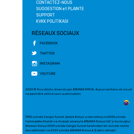
CONTACTEZ-NOUS
SUGGESTION et PLAINTE
SUPPORT
KVKK POLİTİKASI
RÉSEAUX SOCIAUX
FACEBOOK
TWITTER
INSTAGRAM
YOUTUBE
2020 © Tous droits réservés par ATAMAN KİMYA. Aucun contenu et visuel
ne peut être utilisé sans autorisation.
1980 yılında Cengiz Tuncel, Şelale Kimya' yı devralmış ve 2006 yılında
hammadde ithalatı ve ihracatı amacıyla ATAMAN Kimya Ltd' yi kurmuştur.
Ataman Kimya 2009 yılında Cengiz Tuncel tarafından bir sonraki nesile
devredilmiştir ve 2020 yılında ATAMAN Kimya A.Ş adını almıştır.