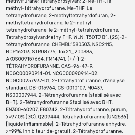
méthylfurane; Tetrahydrosylvan; 2-Me-THF, le
méthyl-tétrahydrofurane, Me-THF, Le
tetrahydrofurane, 2-methyltetrahyrdofuran, 2-
methyltetrahydrofurane, le 2-méthyl
tetrahydrofurane, le 2-méthyl-tetrahydrofurane,
Tetrahydrosylvan;Methy THF, WLN: T5OTJ B1, (2S)-2-
tétrahydrofuranne, CHEMBL1580503, NSC2115,
BCP16203, STR08776, Tox21_200383,
AKOS009157664, FM14741, (+/-)-2-
TÉTRAHYDROFURANNE, CAS-96-47-9,
NCGC00090914-01, NCGC00090914-02,
NCGC00257937-01, 2-Tétrahydrofuranne, d'analyse
standard, DB-015964, CS-0010107, M0437,
NS00007944, 2-Tétrahydrofuranne (stabilisé avec
BHT), 2-Tétrahydrofuranne Stabilisé avec BHT,
EN300-60207, E80342, 2-Tétrahydrofuranne, purum,
>=97.0% (GC), Q209444, Tétrahydrofuranne [UN2536]
[liquide Inflammable], 2-Tétrahydrofuranne anhydre,
>=99%, Inhibiteur de-gratuit, 2-Tétrahydrofuranne,