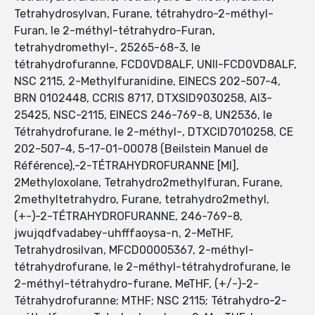
Tetrahydrosylvan, Furane, tétrahydro-2-méthyl-
Furan, le 2-méthyl-tétrahydro-Furan,
tetrahydromethyl-, 25265-68-3, le
tétrahydrofuranne, FCD0VD8ALF, UNII-FCD0VD8ALF,
NSC 2115, 2-Methylfuranidine, EINECS 202-507-4,
BRN 0102448, CCRIS 8717, DTXSID9030258, AI3-
25425, NSC-2115, EINECS 246-769-8, UN2536, le
Tétrahydrofurane, le 2-méthyl-, DTXCID7010258, CE
202-507-4, 5-17-01-00078 (Beilstein Manuel de
Référence),-2-TÉTRAHYDROFURANNE [MI],
2Methyloxolane, Tetrahydro2methylfuran, Furane,
2methyltetrahydro, Furane, tetrahydro2methyl,
(+-)-2-TÉTRAHYDROFURANNE, 246-769-8,
jwujqdfvadabey-uhfffaoysa-n, 2-MeTHF,
Tetrahydrosilvan, MFCD00005367, 2-méthyl-
tétrahydrofurane, le 2-méthyl-tétrahydrofurane, le
2-méthyl-tétrahydro-furane, MeTHF, (+/-)-2-
Tétrahydrofuranne; MTHF; NSC 2115; Tétrahydro-2-