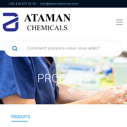
+90 216 577 10 10
info@atamankimya.com
KVKK Politikası
Services de la société de l'information
Ressources
humaines
PRODUITS
PRODUITS