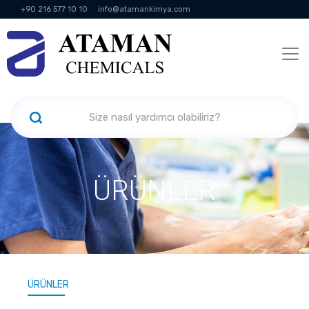
+90 216 577 10 10
info@atamankimya.com
KVKK Politikası
Bilgi Toplumu Hizmetleri
İnsan Kaynakları
ÜRÜNLER
ÜRÜNLER