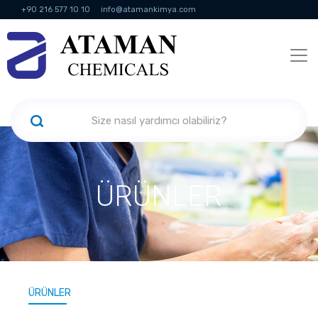
+90 216 577 10 10
info@atamankimya.com
KVKK Politikası
Bilgi Toplumu Hizmetleri
İnsan Kaynakları
ÜRÜNLER
ÜRÜNLER