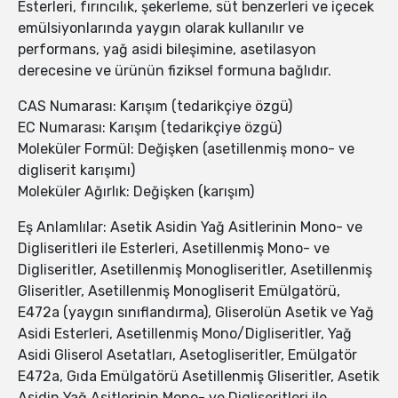
Esterleri, fırıncılık, şekerleme, süt benzerleri ve içecek
emülsiyonlarında yaygın olarak kullanılır ve
performans, yağ asidi bileşimine, asetilasyon
derecesine ve ürünün fiziksel formuna bağlıdır.
CAS Numarası: Karışım (tedarikçiye özgü)
EC Numarası: Karışım (tedarikçiye özgü)
Moleküler Formül: Değişken (asetillenmiş mono- ve
digliserit karışımı)
Moleküler Ağırlık: Değişken (karışım)
Eş Anlamlılar: Asetik Asidin Yağ Asitlerinin Mono- ve
Digliseritleri ile Esterleri, Asetillenmiş Mono- ve
Digliseritler, Asetillenmiş Monogliseritler, Asetillenmiş
Gliseritler, Asetillenmiş Monogliserit Emülgatörü,
E472a (yaygın sınıflandırma), Gliserolün Asetik ve Yağ
Asidi Esterleri, Asetillenmiş Mono/Digliseritler, Yağ
Asidi Gliserol Asetatları, Asetogliseritler, Emülgatör
E472a, Gıda Emülgatörü Asetillenmiş Gliseritler, Asetik
Asidin Yağ Asitlerinin Mono- ve Digliseritleri ile