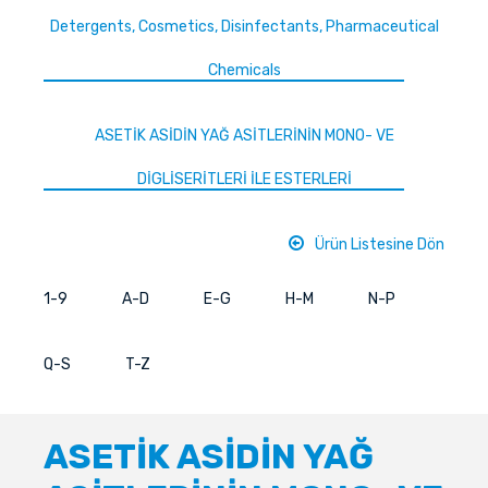
Detergents, Cosmetics, Disinfectants, Pharmaceutical
Chemicals
ASETİK ASİDİN YAĞ ASİTLERİNİN MONO- VE
DİGLİSERİTLERİ İLE ESTERLERİ
Ürün Listesine Dön
1-9
A-D
E-G
H-M
N-P
Q-S
T-Z
ASETİK ASİDİN YAĞ