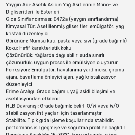
Yaygın Adı: Asetik Asidin Yağ Asitlerinin Mono- ve
Digliseritleri ile Esterleri
Gıda Sınıflandırması: E472a (yaygın sınıflandırma)
Kimyasal Tür: Asetillenmiş gliseritler; emülgatör; yağ
kristali düzenleyici
Görünüm: Mumsu katı, pasta veya sıvı (grade bağımlı)
Koku: Hafif karakteristik koku
Çözünürlük: Yağlarda dağılabilir; suda sınırlı
çözünürlük; uygun proses ile emülsiyon oluşturur
Fonksiyon: Emülgatör, havalanma yardımcısı, çırpma
ajanı, bayatlama önleyici ajan, yağ kristalizasyon
düzenleyici
Erime Aralığı: Grade bağımlı; yağ asidi bileşimi ve
asetilasyondan etkilenir
HLB Davranışı: Grade bağımlı; belirli O/W veya W/O
stabilizasyon ihtiyaçları için tasarlanmıştır
Stabilite: Tipik gıda işleme koşullarında stabildir;
performans ısıl geçmişe ve soğutma profiline bağlıdır
Depolama Sıcaklığı: 15–30°C, kuru ortamda, sıkıca