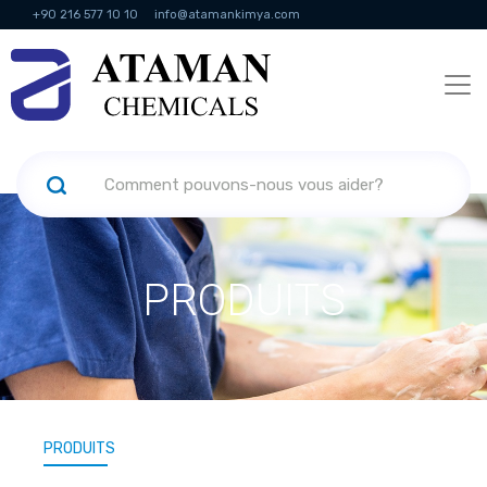
+90 216 577 10 10
info@atamankimya.com
KVKK Politikası
Services de la société de l'information
Ressources
humaines
PRODUITS
PRODUITS