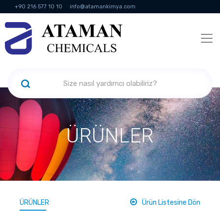
+90 216 577 10 10
info@atamankimya.com
KVKK Politikası
Bilgi Toplumu Hizmetleri
İnsan Kaynakları
ÜRÜNLER
ÜRÜNLER
Ürün Listesine Dön