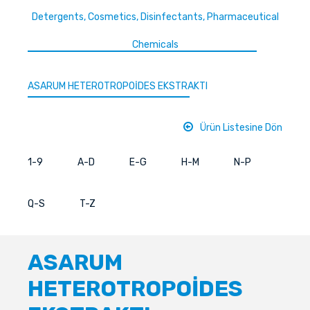
Detergents, Cosmetics, Disinfectants, Pharmaceutical
Chemicals
ASARUM HETEROTROPOİDES EKSTRAKTI
Ürün Listesine Dön
1-9
A-D
E-G
H-M
N-P
Q-S
T-Z
ASARUM
HETEROTROPOİDES