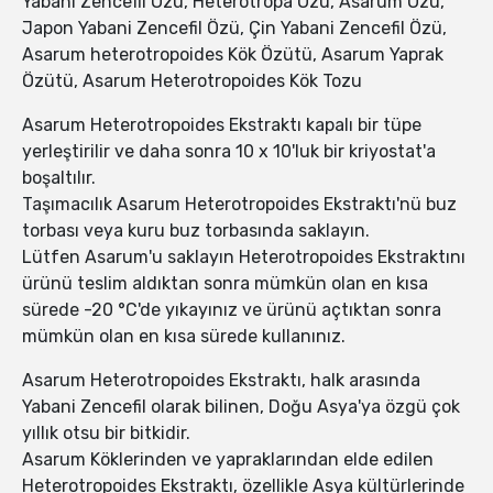
Yabani Zencefil Özü, Heterotropa Özü, Asarum Özü,
Japon Yabani Zencefil Özü, Çin Yabani Zencefil Özü,
Asarum heterotropoides Kök Özütü, Asarum Yaprak
Özütü, Asarum Heterotropoides Kök Tozu
Asarum Heterotropoides Ekstraktı kapalı bir tüpe
yerleştirilir ve daha sonra 10 x 10'luk bir kriyostat'a
boşaltılır.
Taşımacılık Asarum Heterotropoides Ekstraktı'nü buz
torbası veya kuru buz torbasında saklayın.
Lütfen Asarum'u saklayın Heterotropoides Ekstraktını
ürünü teslim aldıktan sonra mümkün olan en kısa
sürede -20 °C'de yıkayınız ve ürünü açtıktan sonra
mümkün olan en kısa sürede kullanınız.
Asarum Heterotropoides Ekstraktı, halk arasında
Yabani Zencefil olarak bilinen, Doğu Asya'ya özgü çok
yıllık otsu bir bitkidir.
Asarum Köklerinden ve yapraklarından elde edilen
Heterotropoides Ekstraktı, özellikle Asya kültürlerinde