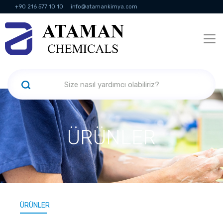
+90 216 577 10 10
info@atamankimya.com
KVKK Politikası
Bilgi Toplumu Hizmetleri
İnsan Kaynakları
ÜRÜNLER
ÜRÜNLER