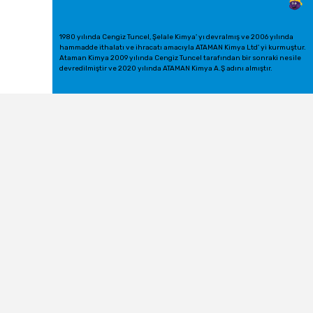
1980 yılında Cengiz Tuncel, Şelale Kimya' yı devralmış ve 2006 yılında
hammadde ithalatı ve ihracatı amacıyla ATAMAN Kimya Ltd' yi kurmuştur.
Ataman Kimya 2009 yılında Cengiz Tuncel tarafından bir sonraki nesile
devredilmiştir ve 2020 yılında ATAMAN Kimya A.Ş adını almıştır.