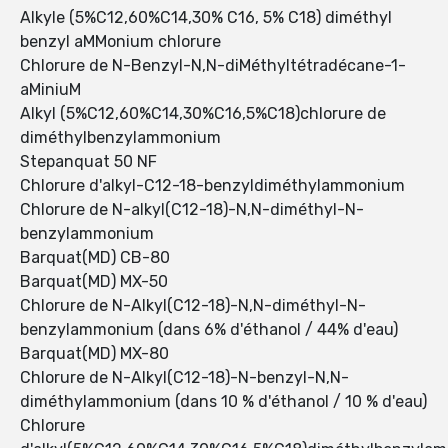
Alkyle (5%C12,60%C14,30% C16, 5% C18) diméthyl
benzyl aMMonium chlorure
Chlorure de N-Benzyl-N,N-diMéthyltétradécane-1-
aMiniuM
Alkyl (5%C12,60%C14,30%C16,5%C18)chlorure de
diméthylbenzylammonium
Stepanquat 50 NF
Chlorure d'alkyl-C12-18-benzyldiméthylammonium
Chlorure de N-alkyl(C12-18)-N,N-diméthyl-N-
benzylammonium
Barquat(MD) CB-80
Barquat(MD) MX-50
Chlorure de N-Alkyl(C12-18)-N,N-diméthyl-N-
benzylammonium (dans 6% d'éthanol / 44% d'eau)
Barquat(MD) MX-80
Chlorure de N-Alkyl(C12-18)-N-benzyl-N,N-
diméthylammonium (dans 10 % d'éthanol / 10 % d'eau)
Chlorure