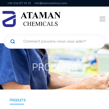
+90 216 577 10 10
info@atamankimya.com
KVKK Politikası
Services de la société de l'information
Ressources
humaines
PRODUITS
PRODUITS