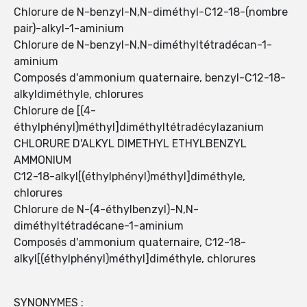
Chlorure de N-benzyl-N,N-diméthyl-C12-18-(nombre
pair)-alkyl-1-aminium
Chlorure de N-benzyl-N,N-diméthyltétradécan-1-
aminium
Composés d'ammonium quaternaire, benzyl-C12-18-
alkyldiméthyle, chlorures
Chlorure de [(4-
éthylphényl)méthyl]diméthyltétradécylazanium
CHLORURE D'ALKYL DIMETHYL ETHYLBENZYL
AMMONIUM
C12-18-alkyl[(éthylphényl)méthyl]diméthyle,
chlorures
Chlorure de N-(4-éthylbenzyl)-N,N-
diméthyltétradécane-1-aminium
Composés d'ammonium quaternaire, C12-18-
alkyl[(éthylphényl)méthyl]diméthyle, chlorures
SYNONYMES :