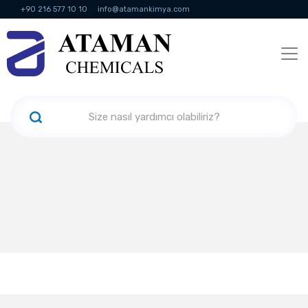
+90 216 577 10 10
info@atamankimya.com
KVKK Politikası
Bilgi Toplumu Hizmetleri
İnsan Kaynakları