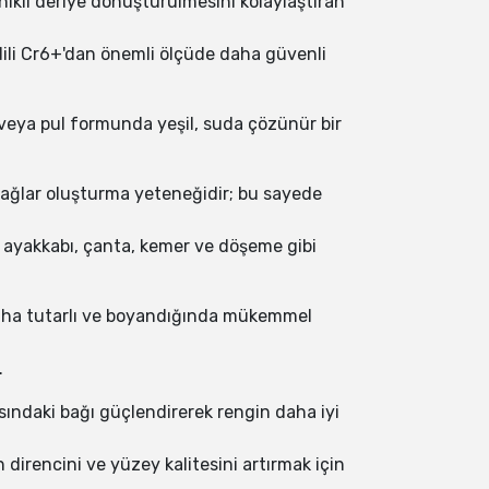
nıklı deriye dönüştürülmesini kolaylaştıran
uadili Cr6+'dan önemli ölçüde daha güvenli
 veya pul formunda yeşil, suda çözünür bir
z bağlar oluşturma yeteneğidir; bu sayede
a ayakkabı, çanta, kemer ve döşeme gibi
 daha tutarlı ve boyandığında mükemmel
.
sındaki bağı güçlendirerek rengin daha iyi
irencini ve yüzey kalitesini artırmak için