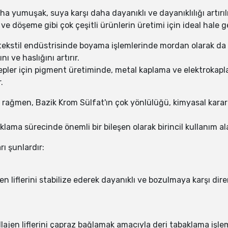
a yumuşak, suya karşı daha dayanıklı ve dayanıklılığı artırıl
e döşeme gibi çok çeşitli ürünlerin üretimi için ideal hale ge
ekstil endüstrisinde boyama işlemlerinde mordan olarak da k
ı ve haslığını artırır.
epler için pigment üretiminde, metal kaplama ve elektrokap
.
ağmen, Bazik Krom Sülfat'ın çok yönlülüğü, kimyasal kararl
lama sürecinde önemli bir bileşen olarak birincil kullanım al
rı şunlardır:
en liflerini stabilize ederek dayanıklı ve bozulmaya karşı di
lajen liflerini çapraz bağlamak amacıyla deri tabaklama işlemi