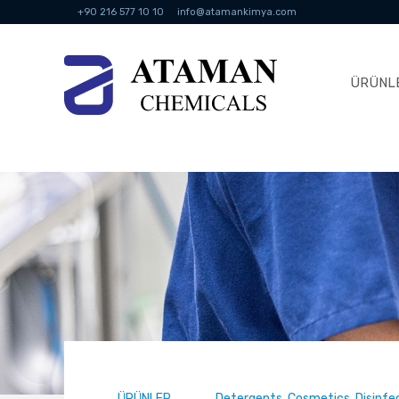
+90 216 577 10 10
info@atamankimya.com
ÜRÜNL
ÜRÜNLER
Detergents, Cosmetics, Disinf