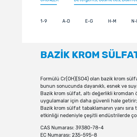
1-9
A-D
E-G
H-M
N-
BAZİK KROM SÜLFA
Formülü Cr(OH)(SO4) olan bazik krom sülfat,
bunun sonucunda dayanıklı, esnek ve suya d
Bazik krom sülfat, altı değerlikli kromdan 
uygulamalar için daha güvenli hale getirir; 
Bazik krom sülfat tabaklamanın yanı sıra t
etkinliği nedeniyle çeşitli endüstrilerde 
CAS Numarası: 39380-78-4
EC Numarası: 235-595-8