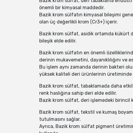
Bazik krom sülfat, deri tabaklama endüstri
önemli bir kimyasal maddedir.
Bazik krom sülfatın kimyasal bileşimi genel
olan üç değerlikli krom (Cr3+) içerir.
Bazik krom sülfat, asidik ortamda kükürt d
bileşik elde edilir.
Bazik krom sülfatın en önemli özelliklerind
derinin mukavemetini, dayanıklılığını ve esn
Bu işlem aynı zamanda derinin bakteri olu
yüksek kaliteli deri ürünlerinin üretimind
Bazik krom sülfat, tabaklamada daha etki
renk haslığına sahip deri elde edilir.
Bazik krom sülfat, deri işlemedeki birincil 
Bazik krom sülfat, tekstil ve kumaş boyama
tutulmasını sağlar.
Ayrıca, Bazik krom sülfat pigment üretimi