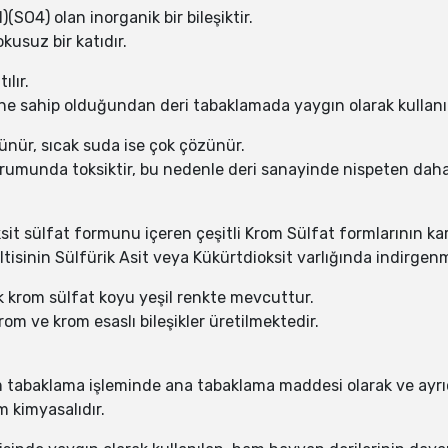
SO4) olan inorganik bir bileşiktir.
kusuz bir katıdır.
ılır.
e sahip olduğundan deri tabaklamada yaygın olarak kullanıl
nür, sıcak suda ise çok çözünür.
rumunda toksiktir, bu nedenle deri sanayinde nispeten daha 
it sülfat formunu içeren çeşitli Krom Sülfat formlarının kar
sinin Sülfürik Asit veya Kükürtdioksit varlığında indirgenme
ik krom sülfat koyu yeşil renkte mevcuttur.
m ve krom esaslı bileşikler üretilmektedir.
m tabaklama işleminde ana tabaklama maddesi olarak ve ayrıc
 kimyasalıdır.