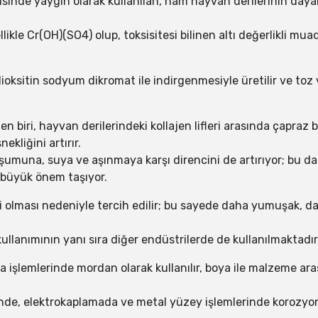
sinde yaygın olarak kullanılan, ham hayvan derilerinin daya
likle Cr(OH)(SO4) olup, toksisitesi bilinen altı değerlikli m
ioksitin sodyum dikromat ile indirgenmesiyle üretilir ve toz
en biri, hayvan derilerindeki kollajen lifleri arasında çapra
ekliğini artırır.
şumuna, suya ve aşınmaya karşı direncini de artırıyor; bu d
e büyük önem taşıyor.
li olması nedeniyle tercih edilir; bu sayede daha yumuşak,
kullanımının yanı sıra diğer endüstrilerde de kullanılmaktadır
 işlemlerinde mordan olarak kullanılır, boya ile malzeme ara
nde, elektrokaplamada ve metal yüzey işlemlerinde korozyon d