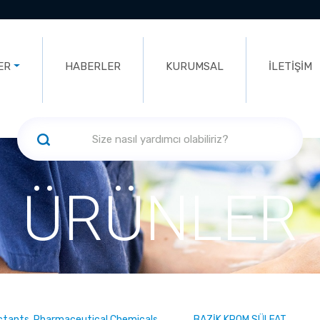
ER
HABERLER
KURUMSAL
İLETİŞİM
ÜRÜNLER
ectants, Pharmaceutical Chemicals
BAZİK KROM SÜLFAT