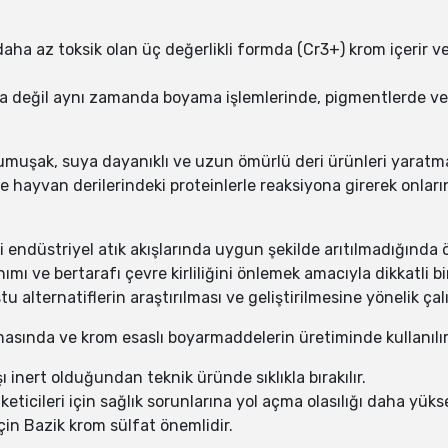
 daha az toksik olan üç değerlikli formda (Cr3+) krom içerir 
a değil aynı zamanda boyama işlemlerinde, pigmentlerde ve
muşak, suya dayanıklı ve uzun ömürlü deri ürünleri yaratma
 hayvan derilerindeki proteinlerle reaksiyona girerek onlar
 endüstriyel atık akışlarında uygun şekilde arıtılmadığında ö
mı ve bertarafı çevre kirliliğini önlemek amacıyla dikkatli bir
alternatiflerin araştırılması ve geliştirilmesine yönelik ça
asında ve krom esaslı boyarmaddelerin üretiminde kullanılır
 inert olduğundan teknik üründe sıklıkla bırakılır.
üketicileri için sağlık sorunlarına yol açma olasılığı daha yük
in Bazik krom sülfat önemlidir.