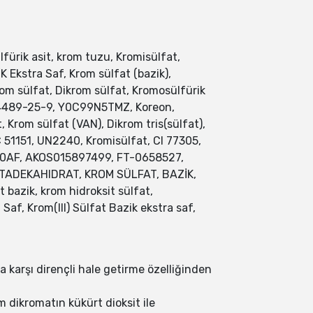
fürik asit, krom tuzu, Kromisülfat,
 Ekstra Saf, Krom sülfat (bazik),
rom sülfat, Dikrom sülfat, Kromosülfürik
, 14489-25-9, Y0C99N5TMZ, Koreon,
Krom sülfat (VAN), Dikrom tris(sülfat),
C 51151, UN2240, Kromisülfat, CI 77305,
 5170AF, AKOS015897499, FT-0658527,
ENTADEKAHIDRAT, KROM SÜLFAT, BAZİK,
t bazik, krom hidroksit sülfat,
Saf, Krom(III) Sülfat Bazik ekstra saf,
ya karşı dirençli hale getirme özelliğinden
m dikromatın kükürt dioksit ile