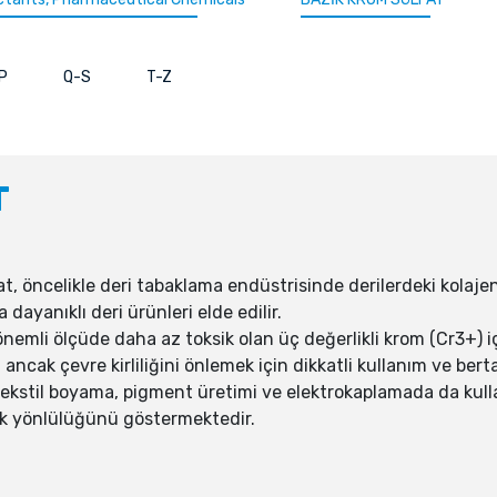
P
Q-S
T-Z
T
 öncelikle deri tabaklama endüstrisinde derilerdeki kolajen li
ayanıklı deri ürünleri elde edilir.
önemli ölçüde daha az toksik olan üç değerlikli krom (Cr3+) i
ancak çevre kirliliğini önlemek için dikkatli kullanım ve berta
ekstil boyama, pigment üretimi ve elektrokaplamada da kullan
çok yönlülüğünü göstermektedir.