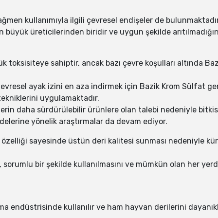
ğmen kullanımıyla ilgili çevresel endişeler de bulunmaktadır
en büyük üreticilerinden biridir ve uygun şekilde arıtılmadığı
 toksisiteye sahiptir, ancak bazı çevre koşulları altında Bazi
çevresel ayak izini en aza indirmek için Bazik Krom Sülfat g
tekniklerini uygulamaktadır.
in daha sürdürülebilir ürünlere olan talebi nedeniyle bitki
delerine yönelik araştırmalar da devam ediyor.
 özelliği sayesinde üstün deri kalitesi sunması nedeniyle küre
, sorumlu bir şekilde kullanılmasını ve mümkün olan her yerde
ma endüstrisinde kullanılır ve ham hayvan derilerini dayanık