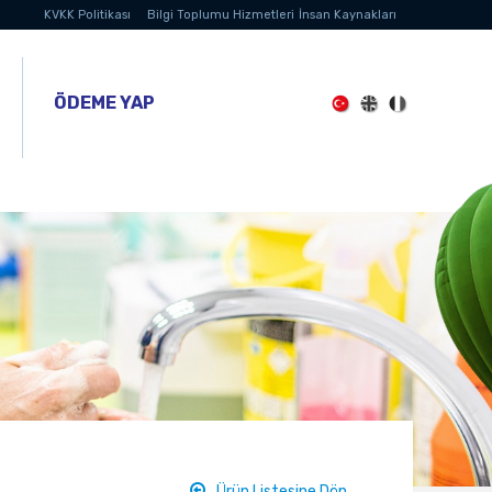
KVKK Politikası
Bilgi Toplumu Hizmetleri
İnsan Kaynakları
ÖDEME YAP
Ürün Listesine Dön