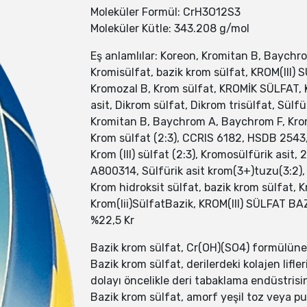
Moleküler Formül: CrH3O12S3
Moleküler Kütle: 343.208 g/mol
Eş anlamlılar: Koreon, Kromitan B, Baychr
Kromisülfat, bazik krom sülfat, KROM(III) 
Kromozal B, Krom sülfat, KROMİK SÜLFAT, Kr
asit, Dikrom sülfat, Dikrom trisülfat, Sü
Kromitan B, Baychrom A, Baychrom F, Kromi
Krom sülfat (2:3), CCRIS 6182, HSDB 2543, 
Krom (III) sülfat (2:3), Kromosülfürik a
A800314, Sülfürik asit krom(3+)tuzu(3:2
Krom hidroksit sülfat, bazik krom sülfat, K
Krom(Iii)SülfatBazik, KROM(III) SÜLFAT BAZ
%22,5 Kr
Bazik krom sülfat, Cr(OH)(SO4) formülüne s
Bazik krom sülfat, derilerdeki kolajen lifl
dolayı öncelikle deri tabaklama endüstrisind
Bazik krom sülfat, amorf yeşil toz veya pu