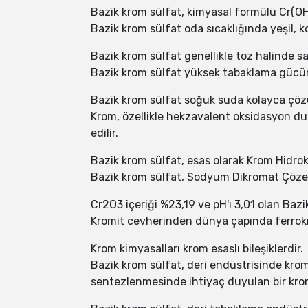
Bazik krom sülfat, kimyasal formülü Cr(OH)(
Bazik krom sülfat oda sıcaklığında yeşil, ko
Bazik krom sülfat genellikle toz halinde sat
Bazik krom sülfat yüksek tabaklama gücün
Bazik krom sülfat soğuk suda kolayca çözü
Krom, özellikle hekzavalent oksidasyon du
edilir.
Bazik krom sülfat, esas olarak Krom Hidroks
Bazik krom sülfat, Sodyum Dikromat Çözelti
Cr2O3 içeriği %23,19 ve pH'ı 3,01 olan Baz
Kromit cevherinden dünya çapında ferrokro
Krom kimyasalları krom esaslı bileşiklerdir.
Bazik krom sülfat, deri endüstrisinde kro
sentezlenmesinde ihtiyaç duyulan bir krom