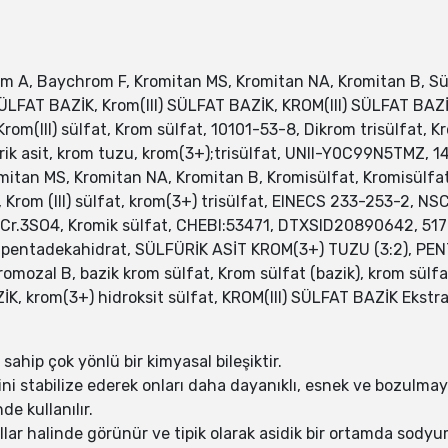
om A, Baychrom F, Kromitan MS, Kromitan NA, Kromitan B, Sül
SÜLFAT BAZİK, Krom(III) SÜLFAT BAZİK, KROM(III) SÜLFAT BAZİK
om(III) sülfat, Krom sülfat, 10101-53-8, Dikrom trisülfat, K
lfürik asit, krom tuzu, krom(3+);trisülfat, UNII-Y0C99N5TMZ
tan MS, Kromitan NA, Kromitan B, Kromisülfat, Kromisülfat, 
Krom (III) sülfat, krom(3+) trisülfat, EINECS 233-253-2, NS
sit, 2Cr.3SO4, Kromik sülfat, CHEBI:53471, DTXSID20890642,
), pentadekahidrat, SÜLFÜRİK ASİT KROM(3+) TUZU (3:2), P
romozal B, bazik krom sülfat, Krom sülfat (bazik), krom sülfa
İK, krom(3+) hidroksit sülfat, KROM(III) SÜLFAT BAZİK Ekstra 
ahip çok yönlü bir kimyasal bileşiktir.
erini stabilize ederek onları daha dayanıklı, esnek ve bozulma
e kullanılır.
llar halinde görünür ve tipik olarak asidik bir ortamda sodyu