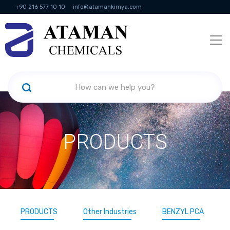
+90 216 577 10 10
info@atamankimya.com
KVKK Politikası
Information Society Services
Human Resources
PRODUCTS
PRODUCTS
Other Industries
BENZYL PCA