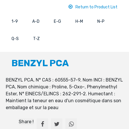
Return to Product List
1-9
A-D
E-G
H-M
N-P
Q-S
T-Z
BENZYL PCA
BENZYL PCA, N° CAS : 60555-57-9, Nom INCI : BENZYL
PCA, Nom chimique : Proline, 5-Oxo-, Phenylmethyl
Ester, N° EINECS/ELINCS : 262-291-2. Humectant :
Maintient la teneur en eau d'un cosmétique dans son
emballage et sur la peau
Share !