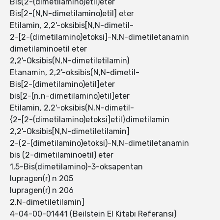
Bis(2-(dimetilamino)etil)eter
Bis[2-(N,N-dimetilamino)etil] eter
Etilamin, 2,2'-oksibis[N,N-dimetil-
2-[2-(dimetilamino)etoksi]-N,N-dimetiletanamin
dimetilaminoetil eter
2,2'-Oksibis(N,N-dimetiletilamin)
Etanamin, 2,2'-oksibis(N,N-dimetil-
Bis[2-(dimetilamino)etil]eter
bis[2-(n,n-dimetilamino)etil]eter
Etilamin, 2,2'-oksibis(N,N-dimetil-
{2-[2-(dimetilamino)etoksi]etil}dimetilamin
2,2'-Oksibis[N,N-dimetiletilamin]
2-(2-(dimetilamino)etoksi)-N,N-dimetiletanamin
bis (2-dimetilaminoetil) eter
1,5-Bis(dimetilamino)-3-oksapentan
lupragen(r) n 205
lupragen(r) n 206
2,N-dimetiletilamin]
4-04-00-01441 (Beilstein El Kitabı Referansı)