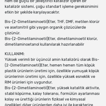
hem de güçlü bir jelleştirici katalizör içeren bir
katalizör sistemi, çoğu standart işleme gereksinimini
etkin bir şekilde karşılayacaktır.
Bis-(2-Dimetilaminoetil)Eter, THF, DMF, metilen klorür
ve asetonitril gibi yaygın organik çözücülerde
çözünür.
Bis-(2-Dimetilaminoetil)Eter, dimetilaminoetil klorür,
dimetilaminoetanol kullanılarak hazırlanabilir
KULLANIMI:
Yüksek verimli bir üçüncül amin katalizörü olarak Bis-
(2-Dimetilaminoetil)Eter, hemen hemen tüm köpük
plastik ürünlerin üretimi için, özellikle yumuşak köpük
ürünlerinin üretimi için, özellikle yüksek esneklik ve
RIM ürünleri için uygundur.
Bis-(2-Dimetilaminoetil)Eter, yüksek katalitik aktivite,
stabil köpürme, kalay toleransı, formülün ayarlanması
kolay ve ürettiği ürünlerin fiziksel ve kimyasal
özellikleri diğer ürünlerden daha iyi ile karakterize