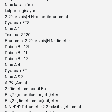
Niax katalizörü
kalpur bilgisayar
2,2'-oksibis(N,N-dimetiletanamin)
Oyuncak ETS
Niax A 1
Texacat ZF20
Etanamin, 2,2'-oksibis[N,N-dimetil-
Dabco BL 19I
Dabco BL 11
Dabco BL 19
Niax A 4
Oyuncak ET
Niax A 99
A 99 (Amin)
2-Dimetilaminoetil Eter
Bis(2-(dimetilamino)etil)eter
Bis[2-(dimetilamino)etil]eter
N,N,N',N'-Tetrametil-2,2'-oksibis(etilamin)