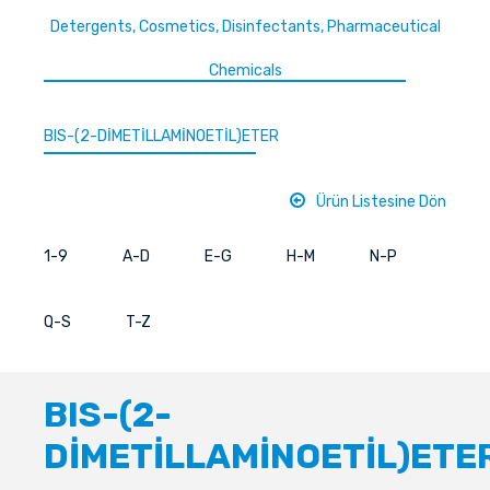
Detergents, Cosmetics, Disinfectants, Pharmaceutical
Chemicals
BIS-(2-DİMETİLLAMİNOETİL)ETER
Ürün Listesine Dön
1-9
A-D
E-G
H-M
N-P
Q-S
T-Z
BIS-(2-
DİMETİLLAMİNOETİL)ETE