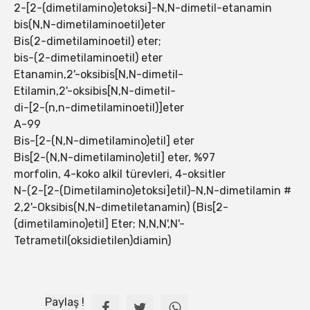
2-[2-(dimetilamino)etoksi]-N,N-dimetil-etanamin
bis(N,N-dimetilaminoetil)eter
Bis(2-dimetilaminoetil) eter;
bis-(2-dimetilaminoetil) eter
Etanamin,2'-oksibis[N,N-dimetil-
Etilamin,2'-oksibis[N,N-dimetil-
di-[2-(n,n-dimetilaminoetil)]eter
A-99
Bis-[2-(N,N-dimetilamino)etil] eter
Bis[2-(N,N-dimetilamino)etil] eter, %97
morfolin, 4-koko alkil türevleri, 4-oksitler
N-(2-[2-(Dimetilamino)etoksi]etil)-N,N-dimetilamin #
2,2'-Oksibis(N,N-dimetiletanamin) (Bis[2-
(dimetilamino)etil] Eter; N,N,N',N'-
Tetrametil(oksidietilen)diamin)
Paylaş !