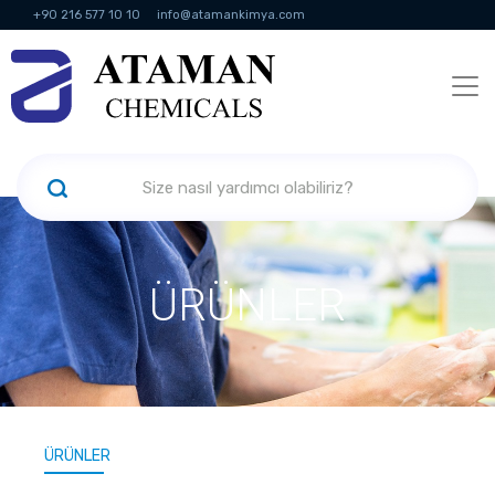
+90 216 577 10 10
info@atamankimya.com
KVKK Politikası
Bilgi Toplumu Hizmetleri
İnsan Kaynakları
ÜRÜNLER
ÜRÜNLER