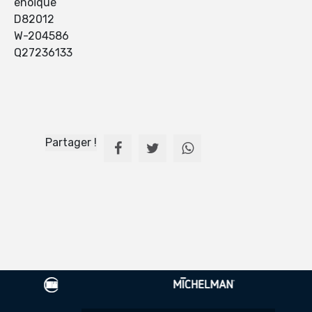
énoïque
D82012
W-204586
Q27236133
Partager !