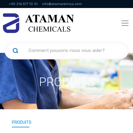
+90 216 577 10 10
info@atamankimya.com
KVKK Politikası
Services de la société de l'information
Ressources
humaines
PRODUITS
PRODUITS