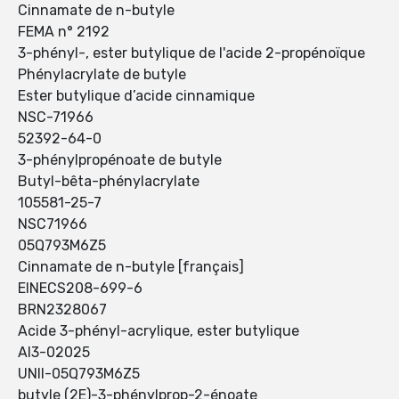
Cinnamate de n-butyle
FEMA n° 2192
3-phényl-, ester butylique de l'acide 2-propénoïque
Phénylacrylate de butyle
Ester butylique d’acide cinnamique
NSC-71966
52392-64-0
3-phénylpropénoate de butyle
Butyl-bêta-phénylacrylate
105581-25-7
NSC71966
05Q793M6Z5
Cinnamate de n-butyle [français]
EINECS208-699-6
BRN2328067
Acide 3-phényl-acrylique, ester butylique
AI3-02025
UNII-05Q793M6Z5
butyle (2E)-3-phénylprop-2-énoate