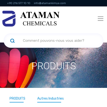
+90 216 577 10 10
info@atamankimya.com
KVKK Politikası
Services de la société de l'information
Ressources
humaines
PRODUITS
PRODUITS
Autres Industries