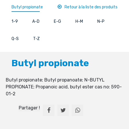
Butyl propionate
Retour à la liste des produits
1-9
A-D
E-G
H-M
N-P
Q-S
T-Z
Butyl propionate
Butyl propionate; Butyl propanoate; N-BUTYL
PROPIONATE; Propanoic acid, butyl ester cas no: 590-
01-2
Partager !