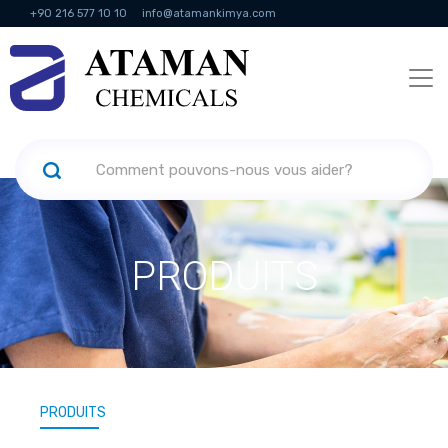
+90 216 577 10 10
info@atamankimya.com
KVKK Politikası
Services de la société de l'information
Ressources
humaines
PRODUITS
PRODUITS