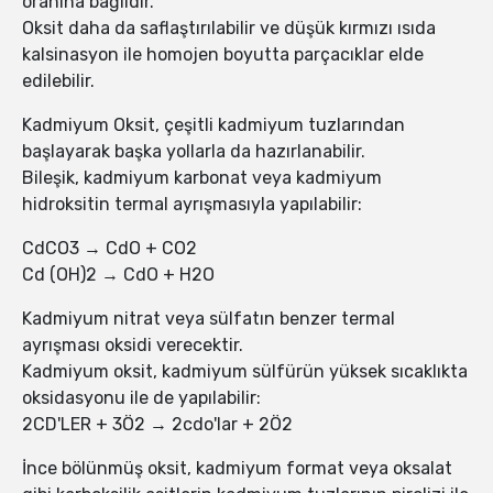
oranına bağlıdır.
Oksit daha da saflaştırılabilir ve düşük kırmızı ısıda
kalsinasyon ile homojen boyutta parçacıklar elde
edilebilir.
Kadmiyum Oksit, çeşitli kadmiyum tuzlarından
başlayarak başka yollarla da hazırlanabilir.
Bileşik, kadmiyum karbonat veya kadmiyum
hidroksitin termal ayrışmasıyla yapılabilir:
CdCO3 → CdO + CO2
Cd (OH)2 → CdO + H2O
Kadmiyum nitrat veya sülfatın benzer termal
ayrışması oksidi verecektir.
Kadmiyum oksit, kadmiyum sülfürün yüksek sıcaklıkta
oksidasyonu ile de yapılabilir:
2CD'LER + 3Ö2 → 2cdo'lar + 2Ö2
İnce bölünmüş oksit, kadmiyum format veya oksalat