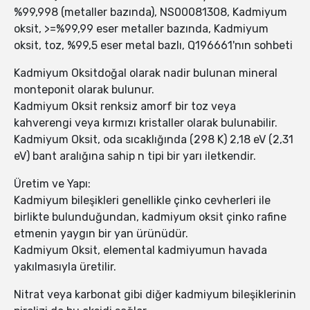
%99,998 (metaller bazında), NS00081308, Kadmiyum
oksit, >=%99,99 eser metaller bazında, Kadmiyum
oksit, toz, %99,5 eser metal bazlı, Q196661'nın sohbeti
Kadmiyum Oksitdoğal olarak nadir bulunan mineral
monteponit olarak bulunur.
Kadmiyum Oksit renksiz amorf bir toz veya
kahverengi veya kırmızı kristaller olarak bulunabilir.
Kadmiyum Oksit, oda sıcaklığında (298 K) 2,18 eV (2,31
eV) bant aralığına sahip n tipi bir yarı iletkendir.
Üretim ve Yapı:
Kadmiyum bileşikleri genellikle çinko cevherleri ile
birlikte bulunduğundan, kadmiyum oksit çinko rafine
etmenin yaygın bir yan ürünüdür.
Kadmiyum Oksit, elemental kadmiyumun havada
yakılmasıyla üretilir.
Nitrat veya karbonat gibi diğer kadmiyum bileşiklerinin