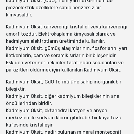
Kadmiyum Oksit (CdO), hem yarı iletken hem de
piezoelektrik özelliklere sahip benzersiz bir
kimyasaldır.
Kadmiyum Oksit kahverengi kristaller veya kahverengi
amorf tozdur. Elektrokaplama kimyasalı olarak ve
kadmiyum elektrotların üretiminde kullanılır.
Kadmiyum Oksit, gümüş alaşımlarının, fosforların, yarı
iletkenlerin, cam ve seramik sırların bir bileşenidir.
Eskiden veteriner hekimler tarafından solucanları ve
parazitleri öldürmek için kullanılan Kadmiyum Oksit.
Kadmiyum Oksit, CdO formülüne sahip inorganik bir
bileşiktir.
Kadmiyum Oksit, diğer kadmiyum bileşiklerinin ana
öncüllerinden biridir.
Kadmiyum Oksit, oktahedral katyon ve anyon
merkezleri ile sodyum klorür gibi kübik bir kaya tuzu
kafesinde kristalleşir.
Kadmiyum Oksit, nadir bulunan mineral monteponit