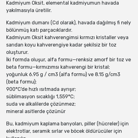
Kadmiyum Oksit, elemental kadmiyumun havada
yakılmasıyla üretilir.
Kadmiyum dumanı (Cd olarak), havada dağılmış fi nely
bölünmüş katı parçacıklardır.
Kadmiyum Oksit kahverengimsi kırmızı kristaller veya
sarıdan koyu kahverengiye kadar şekilsiz bir toz
oluşturur.
İki formda oluşur, alfa formu—renksiz amorf bir toz ve
beta formu—kırmızımsı kahverengi bir kristal;
yoğunluk 6.95 g / cm3 (alfa formu) ve 8.15 g/cm3
(beta formu);
900°C'de hızlı ısıtmada ayrışır;
süblimasyon sıcaklığı 1,559°C;
suda ve alkalilerde çözünmez;
mineral asitlerde çözünür
Bu, kadmiyum kaplama banyoları, piller (hücreler) için
elektrotlar, seramik sırlar ve böcek öldürücüler için