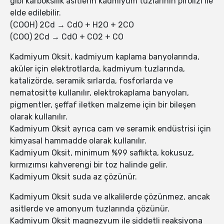
gibi karboksilik asitlerin kadmiyum tuzlarının pirolizi ile
elde edilebilir.
(COOH) 2Cd → CdO + H2O + 2CO
(COO) 2Cd → CdO + CO2 + CO
Kadmiyum Oksit, kadmiyum kaplama banyolarında,
aküler için elektrotlarda, kadmiyum tuzlarında,
katalizörde, seramik sırlarda, fosforlarda ve
nematositte kullanılır, elektrokaplama banyoları,
pigmentler, şeffaf iletken malzeme için bir bileşen
olarak kullanılır.
Kadmiyum Oksit ayrıca cam ve seramik endüstrisi için
kimyasal hammadde olarak kullanılır.
Kadmiyum Oksit, minimum %99 saflıkta, kokusuz,
kırmızımsı kahverengi bir toz halinde gelir.
Kadmiyum Oksit suda az çözünür.
Kadmiyum Oksit suda ve alkalilerde çözünmez, ancak
asitlerde ve amonyum tuzlarında çözünür.
Kadmiyum Oksit magnezyum ile şiddetli reaksiyona