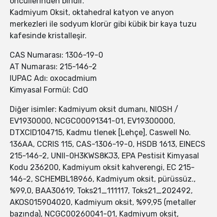
öncüllerinden biridir.
Kadmiyum Oksit, oktahedral katyon ve anyon
merkezleri ile sodyum klorür gibi kübik bir kaya tuzu
kafesinde kristalleşir.
CAS Numarası: 1306-19-0
AT Numarası: 215-146-2
IUPAC Adı: oxocadmium
Kimyasal Formül: CdO
Diğer isimler: Kadmiyum oksit dumanı, NIOSH /
EV1930000, NCGC00091341-01, EV19300000,
DTXCID104715, Kadmu tlenek [Lehçe], Caswell No.
136AA, CCRIS 115, CAS-1306-19-0, HSDB 1613, EINECS
215-146-2, UNII-0H3KWS8KJ3, EPA Pestisit Kimyasal
Kodu 236200, Kadmiyum oksit kahverengi, EC 215-
146-2, SCHEMBL18966, Kadmiyum oksit, pürüssüz.,
%99,0, BAA30619, Toks21_111117, Toks21_202492,
AKOS015904020, Kadmiyum oksit, %99,95 (metaller
bazında), NCGC00260041-01, Kadmiyum oksit,