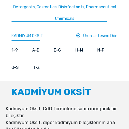
Detergents, Cosmetics, Disinfectants, Pharmaceutical
Chemicals
KADMİYUM OKSİT
Ürün Listesine Dön
1-9
A-D
E-G
H-M
N-P
Q-S
T-Z
KADMİYUM OKSİT
Kadmiyum Oksit, CdO formülüne sahip inorganik bir
bileşiktir.
Kadmiyum Oksit, diğer kadmiyum bileşiklerinin ana