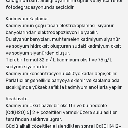
kaldığında bant aralığı uyarımına uğrar ve ayrıca fenol
fotodegradasyonunda seçicidir
Kadmiyum Kaplama:
Kadmiyumun çoğu ticari elektrokaplaması, siyanür
banyolarından elektrodepozisyon ile yapılır.
Bu siyanür banyoları, muhtemelen kadmiyum siyanür
ve sodyum hidroksit oluşturan sudaki kadmiyum oksit
ve sodyum siyanürden oluşur.
Tipik bir formül 32 g / L kadmiyum oksit ve 75 g/L
sodyum siyanürdür.
Kadmiyum konsantrasyonu %50'ye kadar değişebilir.
Parlatıcılar genellikle banyoya eklenir ve kaplama oda
sıcaklığında yüksek saflıkta kadmiyum anotlarla yapılır
Reaktivite:
Kadmiyum Oksit bazik bir oksittir ve bu nedenle
[Cd(H2Ö) 6] 2 + çözeltileri vermek üzere sulu asitler
tarafından saldırıya uğrar.
Güçlü alkali çözeltilerle işlendikten sonra [Cd(OH)4]2−