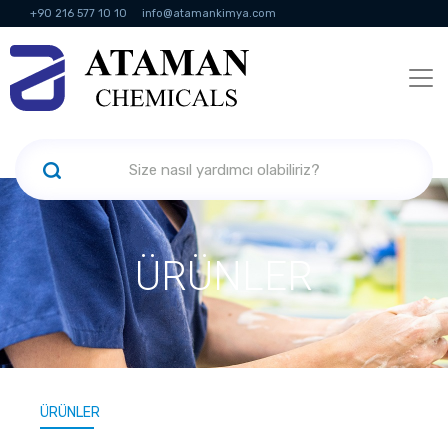
+90 216 577 10 10
info@atamankimya.com
KVKK Politikası
Bilgi Toplumu Hizmetleri
İnsan Kaynakları
ÜRÜNLER
ÜRÜNLER