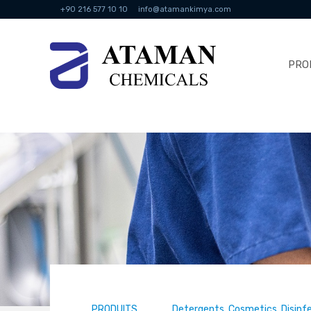
+90 216 577 10 10
info@atamankimya.com
PRO
PRODUITS
Detergents, Cosmetics, Disinf