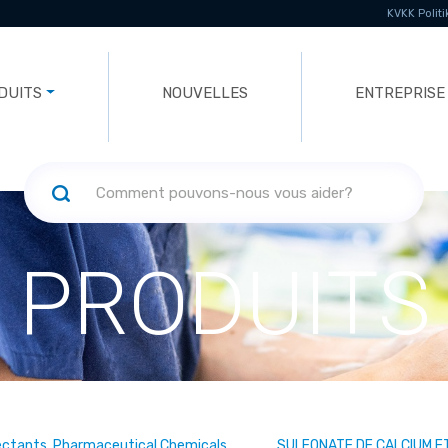
KVKK Politi
DUITS
NOUVELLES
ENTREPRISE
PRODUITS
ectants, Pharmaceutical Chemicals
SULFONATE DE CALCIUM E