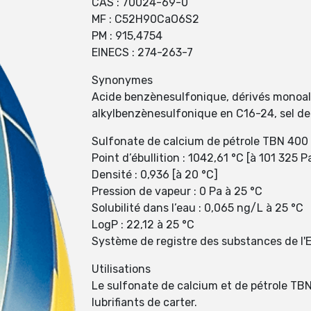
CAS : 70024-69-0
MF : C52H90CaO6S2
PM : 915,4754
EINECS : 274-263-7
Synonymes
Acide benzènesulfonique, dérivés monoalky
alkylbenzènesulfonique en C16-24, sel de
Sulfonate de calcium de pétrole TBN 400 
Point d’ébullition : 1042,61 °C [à 101 325 P
Densité : 0,936 [à 20 °C]
Pression de vapeur : 0 Pa à 25 °C
Solubilité dans l’eau : 0,065 ng/L à 25 °C
LogP : 22,12 à 25 °C
Système de registre des substances de l'
Utilisations
Le sulfonate de calcium et de pétrole TBN
lubrifiants de carter.