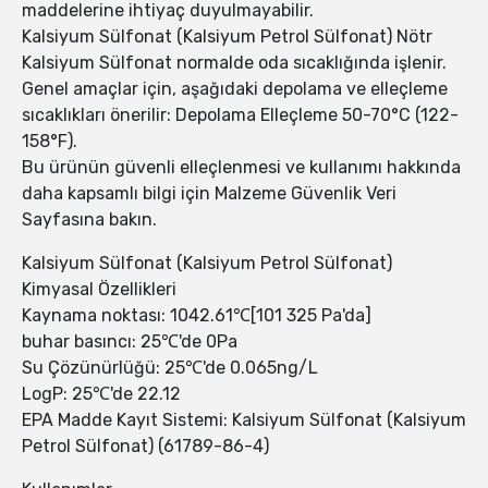
maddelerine ihtiyaç duyulmayabilir.
Kalsiyum Sülfonat (Kalsiyum Petrol Sülfonat) Nötr
Kalsiyum Sülfonat normalde oda sıcaklığında işlenir.
Genel amaçlar için, aşağıdaki depolama ve elleçleme
sıcaklıkları önerilir: Depolama Elleçleme 50-70°C (122-
158°F).
Bu ürünün güvenli elleçlenmesi ve kullanımı hakkında
daha kapsamlı bilgi için Malzeme Güvenlik Veri
Sayfasına bakın.
Kalsiyum Sülfonat (Kalsiyum Petrol Sülfonat)
Kimyasal Özellikleri
Kaynama noktası: 1042.61℃[101 325 Pa'da]
buhar basıncı: 25℃'de 0Pa
Su Çözünürlüğü: 25℃'de 0.065ng/L
LogP: 25℃'de 22.12
EPA Madde Kayıt Sistemi: Kalsiyum Sülfonat (Kalsiyum
Petrol Sülfonat) (61789-86-4)