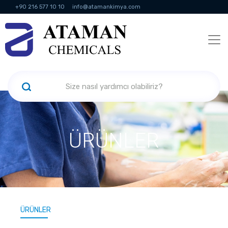
+90 216 577 10 10
info@atamankimya.com
KVKK Politikası
Bilgi Toplumu Hizmetleri
İnsan Kaynakları
ÜRÜNLER
ÜRÜNLER