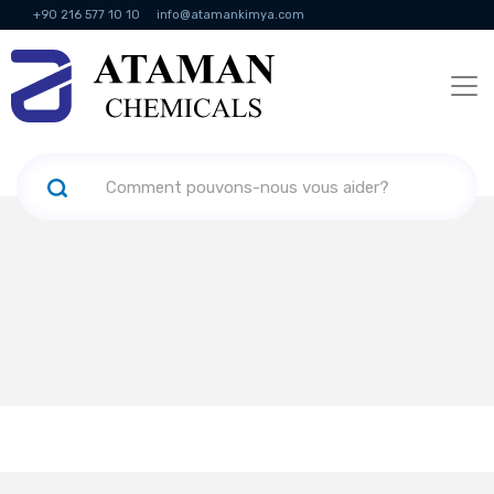
+90 216 577 10 10
info@atamankimya.com
KVKK Politikası
Services de la société de l'information
Ressources
humaines