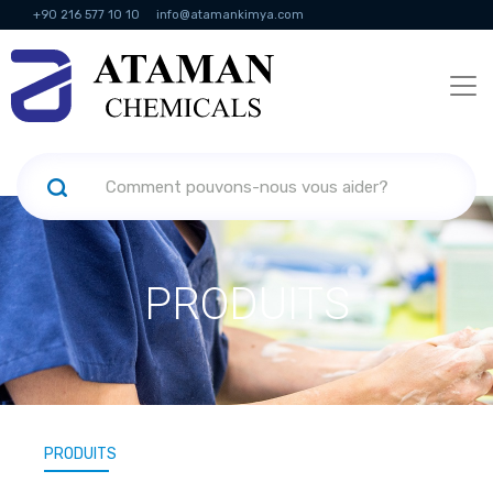
+90 216 577 10 10
info@atamankimya.com
KVKK Politikası
Services de la société de l'information
Ressources
humaines
PRODUITS
PRODUITS