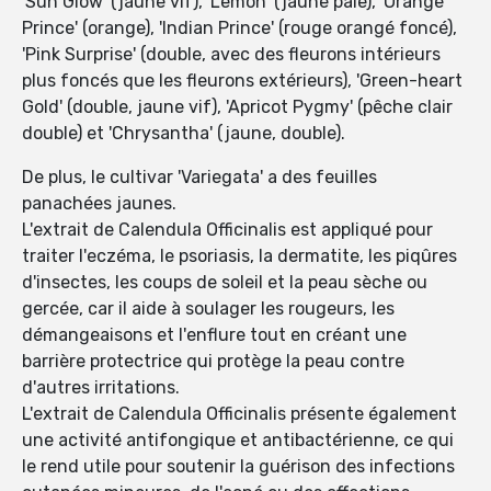
'Sun Glow' (jaune vif), 'Lemon' (jaune pâle), 'Orange
Prince' (orange), 'Indian Prince' (rouge orangé foncé),
'Pink Surprise' (double, avec des fleurons intérieurs
plus foncés que les fleurons extérieurs), 'Green-heart
Gold' (double, jaune vif), 'Apricot Pygmy' (pêche clair
double) et 'Chrysantha' (jaune, double).
De plus, le cultivar 'Variegata' a des feuilles
panachées jaunes.
L'extrait de Calendula Officinalis est appliqué pour
traiter l'eczéma, le psoriasis, la dermatite, les piqûres
d'insectes, les coups de soleil et la peau sèche ou
gercée, car il aide à soulager les rougeurs, les
démangeaisons et l'enflure tout en créant une
barrière protectrice qui protège la peau contre
d'autres irritations.
L'extrait de Calendula Officinalis présente également
une activité antifongique et antibactérienne, ce qui
le rend utile pour soutenir la guérison des infections