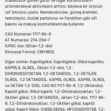
stabilizatör görevi görür ve diğer koruyucuların
antimikrobiyal aktivitesini arttırır, böylece bir ürünün
raf ömrünü uzatır. Nemlendiriciler, güneş kremleri,
temizleyici, dudak parlatıcısı ve fondöten gibi cilt
bakımı ve makyaj kozmetiklerinde kullanılır.
CAS Numarası 1117-86-8
AT Numarası: 214-254-7
IUPAC Adı: Oktan-1,2-diol
Kimyasal Formül: C8H18O2
Diğer isimler: Kaprililglikol, Kaprililglikol, Glikol kapriliko,
KAPRİLİL GLİKOL, Oktan-1,2-diol, 1,2-
DİHİDROKSİYOKTAN, 1,2-OKTANDİOL, 1,2-OKTİLEN
GLİKOL, 1,2 OKTANDİOL, KAPRİL GLİKOL, KAPRİL GLİKOL
ve OKTAN-1,2-DİOL CAS NO:1117-86-8, 1,2-Oktandiol,
Kaprilil glikol, Glikol kaprilil, 1,2-Dihidroksiyoktan, 1,2-
Oktilen glikol, 1,2-OKTANDİOL, oktan-1,2-diol, 1117-86-
8, 1,2-Dihidroksiyoktan, 1,2-Oktilen glikol, kaprilil
glikol, Kapiril Glikol, CHEBI:34056, MFCD00010738, 1,2-