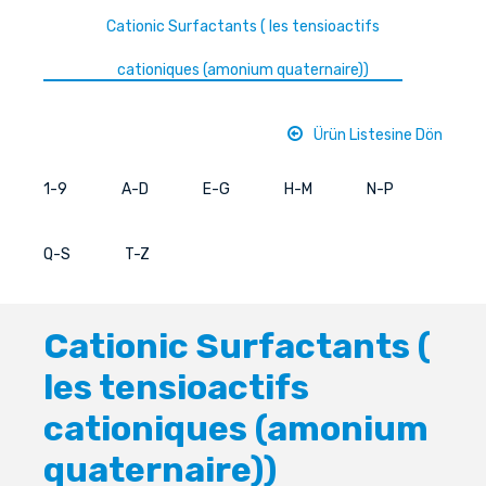
Cationic Surfactants ( les tensioactifs
cationiques (amonium quaternaire))
Ürün Listesine Dön
1-9
A-D
E-G
H-M
N-P
Q-S
T-Z
Cationic Surfactants (
les tensioactifs
cationiques (amonium
quaternaire))