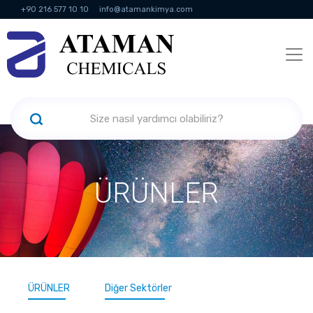
+90 216 577 10 10
info@atamankimya.com
KVKK Politikası
Bilgi Toplumu Hizmetleri
İnsan Kaynakları
ÜRÜNLER
ÜRÜNLER
Diğer Sektörler