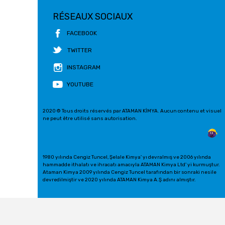
RÉSEAUX SOCIAUX
FACEBOOK
TWITTER
INSTAGRAM
YOUTUBE
2020 © Tous droits réservés par ATAMAN KİMYA. Aucun contenu et visuel
ne peut être utilisé sans autorisation.
1980 yılında Cengiz Tuncel, Şelale Kimya' yı devralmış ve 2006 yılında
hammadde ithalatı ve ihracatı amacıyla ATAMAN Kimya Ltd' yi kurmuştur.
Ataman Kimya 2009 yılında Cengiz Tuncel tarafından bir sonraki nesile
devredilmiştir ve 2020 yılında ATAMAN Kimya A.Ş adını almıştır.