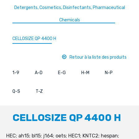
Detergents, Cosmetics, Disinfectants, Pharmaceutical
Chemicals
CELLOSIZE QP 4400 H
Retour à la liste des produits
1-9
A-D
E-G
H-M
N-P
Q-S
T-Z
CELLOSIZE QP 4400 H
HEC; ah15; bl15; j164; oets; HEC1; KNTC2; hespan;