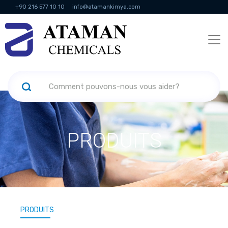
+90 216 577 10 10
info@atamankimya.com
KVKK Politikası
Services de la société de l'information
Ressources
humaines
PRODUITS
PRODUITS