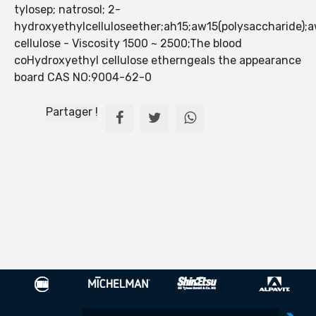
tylosep; natrosol; 2-
hydroxyethylcelluloseether;ah15;aw15(polysaccharide);a
cellulose - Viscosity 1500 ~ 2500;The blood
coHydroxyethyl cellulose etherngeals the appearance
board CAS NO:9004-62-0
Partager !