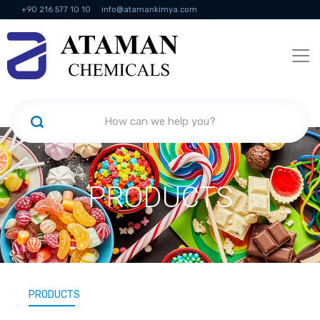
+90 216 577 10 10
info@atamankimya.com
KVKK Politikası
Information Society Services
Human Resources
PRODUCTS
PRODUCTS