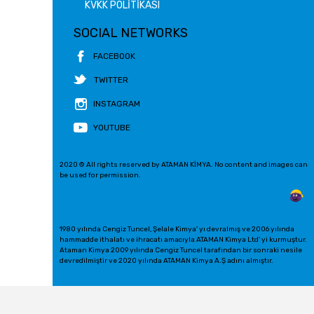
KVKK POLİTİKASI
SOCIAL NETWORKS
FACEBOOK
TWITTER
INSTAGRAM
YOUTUBE
2020 © All rights reserved by ATAMAN KİMYA. No content and images can
be used for permission.
1980 yılında Cengiz Tuncel, Şelale Kimya' yı devralmış ve 2006 yılında
hammadde ithalatı ve ihracatı amacıyla ATAMAN Kimya Ltd' yi kurmuştur.
Ataman Kimya 2009 yılında Cengiz Tuncel tarafından bir sonraki nesile
devredilmiştir ve 2020 yılında ATAMAN Kimya A.Ş adını almıştır.