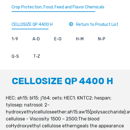
Crop Protection, Food, Feed and Flavor Chemicals
CELLOSIZE QP 4400 H
Return to Product List
1-9
A-D
E-G
H-M
N-P
Q-S
T-Z
CELLOSIZE QP 4400 H
HEC; ah15; bl15; j164; oets; HEC1; KNTC2; hespan;
tylosep; natrosol; 2-
hydroxyethylcelluloseether;ah15;aw15(polysaccharide);a
cellulose - Viscosity 1500 ~ 2500;The blood
coHydroxyethyl cellulose etherngeals the appearance