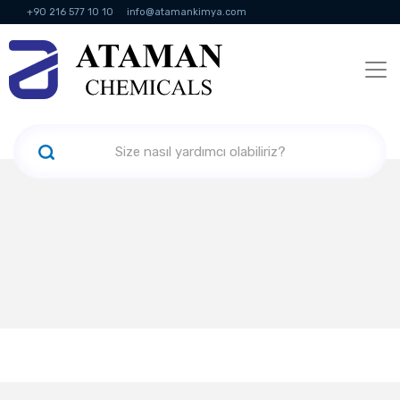
+90 216 577 10 10
info@atamankimya.com
KVKK Politikası
Bilgi Toplumu Hizmetleri
İnsan Kaynakları