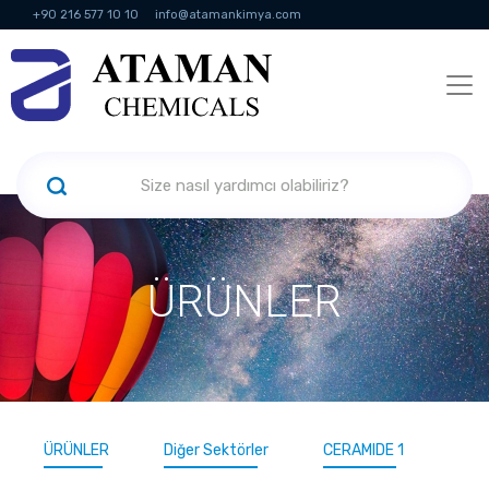
+90 216 577 10 10
info@atamankimya.com
KVKK Politikası
Bilgi Toplumu Hizmetleri
İnsan Kaynakları
ÜRÜNLER
ÜRÜNLER
Diğer Sektörler
CERAMIDE 1