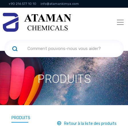
+90 216 577 10 10
info@atamankimya.com
KVKK Politikası
Services de la société de l'information
Ressources
humaines
PRODUITS
PRODUITS
Retour à la liste des produits