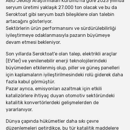
ABD Jeoloji Araştırmaları Kurumu'na göre 2023 yılında
seryum üretimi yaklaşık 27.000 ton olacak ve bu da
Seroktoat gibi seryum bazlı bileşiklere olan talebin
artacağını gösteriyor.
Sektörlerin ürün performansını ve sürdürülebilirliği
iyileştirmeye odaklanmasıyla pazarın büyümeye
devam etmesi bekleniyor.
Son yıllarda Seroktoat'e olan talep, elektrikli araçlar
(EV'ler) ve yenilenebilir enerji teknolojilerindeki
büyümeden etkilenmiş olup, piller ve güneş panelleri
için kaplamaların iyileştirilmesindeki rolü giderek daha
fazla kabul görmüştür.
Pazar ayrıca, emisyonları azaltmak için etkili
katalizörlere ihtiyaç duyan otomotiv sektöründeki
katalitik konvertörlerdeki gelişmelerden de
yararlanıyor.
Dünya çapında hükümetler daha sıkı çevre
düzenlemeleri getirdikçe, bu tür katalitik maddelere