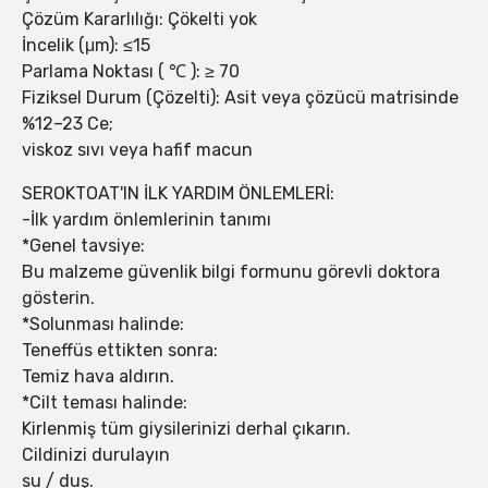
Çözüm Kararlılığı: Çökelti yok
İncelik (μm): ≤15
Parlama Noktası ( ℃ ): ≥ 70
Fiziksel Durum (Çözelti): Asit veya çözücü matrisinde
%12–23 Ce;
viskoz sıvı veya hafif macun
SEROKTOAT'IN İLK YARDIM ÖNLEMLERİ:
-İlk yardım önlemlerinin tanımı
*Genel tavsiye:
Bu malzeme güvenlik bilgi formunu görevli doktora
gösterin.
*Solunması halinde:
Teneffüs ettikten sonra:
Temiz hava aldırın.
*Cilt teması halinde:
Kirlenmiş tüm giysilerinizi derhal çıkarın.
Cildinizi durulayın
su / duş.