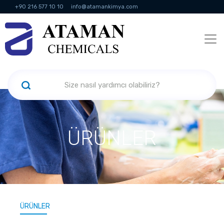
+90 216 577 10 10
info@atamankimya.com
KVKK Politikası
Bilgi Toplumu Hizmetleri
İnsan Kaynakları
ÜRÜNLER
ÜRÜNLER