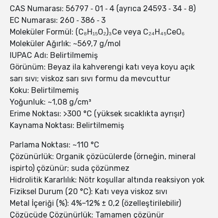
CAS Numarası: 56797 ‑ 01 ‑ 4 (ayrıca 24593 ‑ 34 ‑ 8)
EC Numarası: 260 ‑ 386 ‑ 3
Moleküler Formül: (C₈H₁₅O₂)₃Ce veya C₂₄H₄₅CeO₆
Moleküler Ağırlık: ~569,7 g/mol
IUPAC Adı: Belirtilmemiş
Görünüm: Beyaz ila kahverengi katı veya koyu açık
sarı sıvı; viskoz sarı sıvı formu da mevcuttur
Koku: Belirtilmemiş
Yoğunluk: ~1,08 g/cm³
Erime Noktası: >300 °C (yüksek sıcaklıkta ayrışır)
Kaynama Noktası: Belirtilmemiş
Parlama Noktası: ~110 °C
Çözünürlük: Organik çözücülerde (örneğin, mineral
ispirto) çözünür; suda çözünmez
Hidrolitik Kararlılık: Nötr koşullar altında reaksiyon yok
Fiziksel Durum (20 °C): Katı veya viskoz sıvı
Metal İçeriği (%): 4%–12% ± 0,2 (özelleştirilebilir)
Çözücüde Çözünürlük: Tamamen çözünür