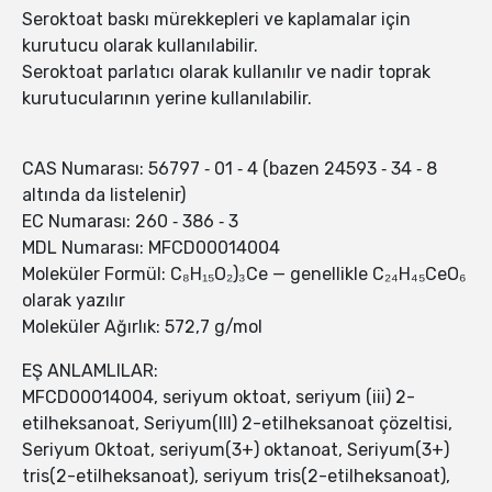
Seroktoat baskı mürekkepleri ve kaplamalar için
kurutucu olarak kullanılabilir.
Seroktoat parlatıcı olarak kullanılır ve nadir toprak
kurutucularının yerine kullanılabilir.
CAS Numarası: 56797 ‑ 01 ‑ 4 (bazen 24593 ‑ 34 ‑ 8
altında da listelenir)
EC Numarası: 260 ‑ 386 ‑ 3
MDL Numarası: MFCD00014004
Moleküler Formül: C₈H₁₅O₂)₃Ce — genellikle C₂₄H₄₅CeO₆
olarak yazılır
Moleküler Ağırlık: 572,7 g/mol
EŞ ANLAMLILAR:
MFCD00014004, seriyum oktoat, seriyum (iii) 2-
etilheksanoat, Seriyum(III) 2-etilheksanoat çözeltisi,
Seriyum Oktoat, seriyum(3+) oktanoat, Seriyum(3+)
tris(2-etilheksanoat), seriyum tris(2-etilheksanoat),