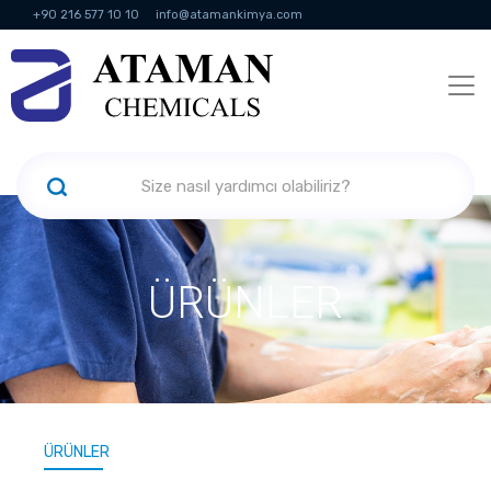
+90 216 577 10 10
info@atamankimya.com
KVKK Politikası
Bilgi Toplumu Hizmetleri
İnsan Kaynakları
ÜRÜNLER
ÜRÜNLER