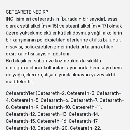
CETEARETE NEDİR?
INCI isimleri ceteareth-n (burada n bir sayıdır), esas
olarak setil alkol (m = 15) ve stearil alkol (m = 17) olmak
üzere yüksek moleküler kütleli doymuş yağlı alkollerin
bir karışımının polioksietilen eterlerine atıfta bulunur.
n sayısı, polioksietilen zincirindeki ortalama etilen
oksit kalıntısı sayısını gösterir.
Bu bileşikler, sabun ve kozmetiklerde sıklıkla
emülgatör olarak kullanılan, aynı anda hem suyu hem
de yağı çekerek çalışan iyonik olmayan yüzey aktif
maddelerdir.
Ceteareth'ler (Ceteareth-2, Ceteareth-3, Ceteareth-
4, Ceteareth-5, Ceteareth-6, Ceteareth-7, Ceteareth-
8, Ceteareth-9, Ceteareth-10, Ceteareth-11,
Ceteareth-12, Ceteareth-13, Ceteareth-14,
Ceteareth-15, Ceteareth-16, Ceteareth-17,
Ceteareth-18, Ceteareth-20, Ceteareth-22,