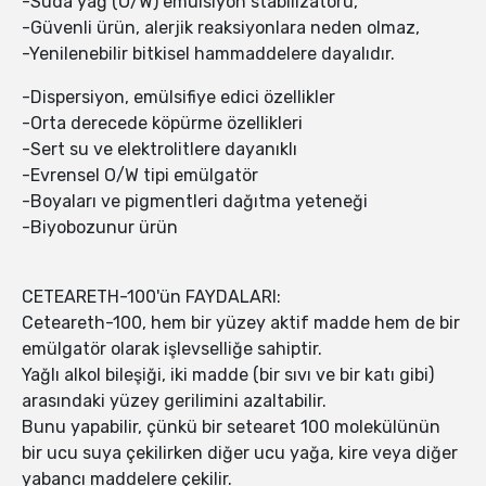
-Suda yağ (O/W) emülsiyon stabilizatörü,
-Güvenli ürün, alerjik reaksiyonlara neden olmaz,
-Yenilenebilir bitkisel hammaddelere dayalıdır.
-Dispersiyon, emülsifiye edici özellikler
-Orta derecede köpürme özellikleri
-Sert su ve elektrolitlere dayanıklı
-Evrensel O/W tipi emülgatör
-Boyaları ve pigmentleri dağıtma yeteneği
-Biyobozunur ürün
CETEARETH-100'ün FAYDALARI:
Ceteareth-100, hem bir yüzey aktif madde hem de bir
emülgatör olarak işlevselliğe sahiptir.
Yağlı alkol bileşiği, iki madde (bir sıvı ve bir katı gibi)
arasındaki yüzey gerilimini azaltabilir.
Bunu yapabilir, çünkü bir setearet 100 molekülünün
bir ucu suya çekilirken diğer ucu yağa, kire veya diğer
yabancı maddelere çekilir.