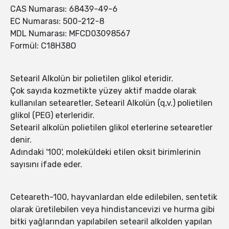
CAS Numarası: 68439-49-6
EC Numarası: 500-212-8
MDL Numarası: MFCD03098567
Formül: C18H38O
Setearil Alkolün bir polietilen glikol eteridir.
Çok sayıda kozmetikte yüzey aktif madde olarak
kullanılan setearetler, Setearil Alkolün (q,v.) polietilen
glikol (PEG) eterleridir.
Setearil alkolün polietilen glikol eterlerine setearetler
denir.
Adındaki '100', moleküldeki etilen oksit birimlerinin
sayısını ifade eder.
Ceteareth-100, hayvanlardan elde edilebilen, sentetik
olarak üretilebilen veya hindistancevizi ve hurma gibi
bitki yağlarından yapılabilen setearil alkolden yapılan