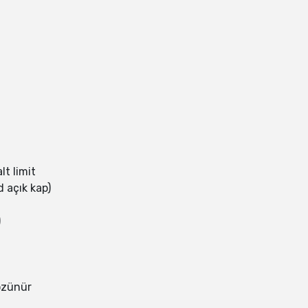
lt limit
 açık kap)
)
özünür