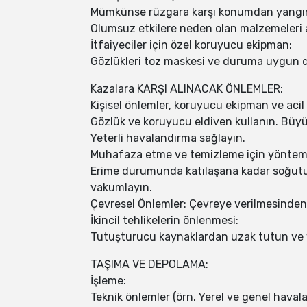
Mümkünse rüzgara karşı konumdan yangın
Olumsuz etkilere neden olan malzemeleri
İtfaiyeciler için özel koruyucu ekipman:
Gözlükleri toz maskesi ve duruma uygun diğ
Kazalara KARŞI ALINACAK ÖNLEMLER:
Kişisel önlemler, koruyucu ekipman ve acil
Gözlük ve koruyucu eldiven kullanın. Büyük
Yeterli havalandırma sağlayın.
Muhafaza etme ve temizleme için yönteml
Erime durumunda katılaşana kadar soğutun
vakumlayın.
Çevresel Önlemler: Çevreye verilmesinden
İkincil tehlikelerin önlenmesi:
Tutuşturucu kaynaklardan uzak tutun ve 
TAŞIMA VE DEPOLAMA:
İşleme:
Teknik önlemler (örn. Yerel ve genel haval