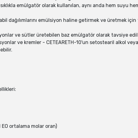
 sıklıkla emülgatör olarak kullanılan, aynı anda hem suyu h
l dağılımlarını emülsiyon haline getirmek ve üretmek için 
nlar ve sütler üretebilen baz emülgatör olarak tavsiye edili
syonlar ve kremler - CETEARETH-10'un setostearil alkol veya g
bilir.
ikleri:
ol EO ortalama molar oran)