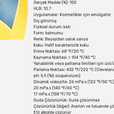
Gerçek Madde (%): 100
HLB: 10.7
Uygulamalar: Kozmetikler için emülgatör
Dış görünüş
Fiziksel durum: katı
Form: balmumu
Renk: Beyazdan soluk sarıya
Koku: Hafif karakteristik koku
Erime Noktası: 68 °F/20 °C
Kaynama Noktası: > 104 °F/40 °C
Yanabilirlik veya patlama limitleri için üst/a
Parlama Noktası: 432 °F/222 °C (Cleveland
pH: 5,9 (%5 süspansiyon)
Dinamik viskozite: 26 mPa.s (122 °F/50 °C
20 mPa.s (140 °F/60 °C)
17 mPa.s (158 °F/70 °C)
Suda Çözünürlük: Suda çözünmez
Çözünürlük (diğer): Aseton ve toluende ç
Etil alkolde çözünür