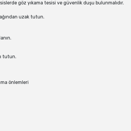
islerde göz yıkama tesisi ve güvenlik duşu bulunmalıdır.
nağından uzak tutun.
lanın.
ı tutun.
ruma önlemleri