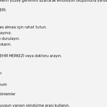
erin yüzey gerilimini azaltarak emülsiyon oluşumuna yardım
ERİ:
es alması için rahat tutun.
ayınız.
e durulayın.
ıkarın.
 ZEHİR MERKEZİ veya doktoru arayın.
ı
 kum
 önlemler
uygun yangın söndürme aracı kullanın.