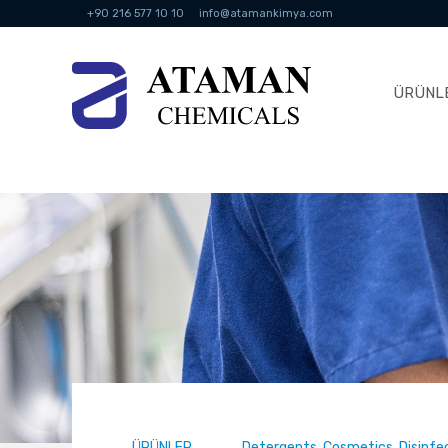
+90 216 577 10 10
info@atamankimya.com
ÜRÜNL
ÜRÜNLER
Detergents, Cosmetics, Disinf