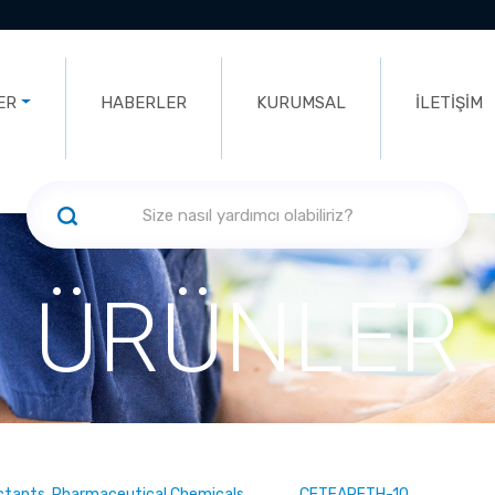
ER
HABERLER
KURUMSAL
İLETİŞİM
ÜRÜNLER
ectants, Pharmaceutical Chemicals
CETEARETH-10