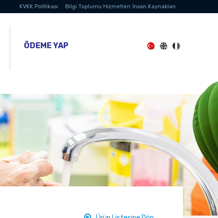
KVKK Politikası
Bilgi Toplumu Hizmetleri
İnsan Kaynakları
ÖDEME YAP
Ürün Listesine Dön