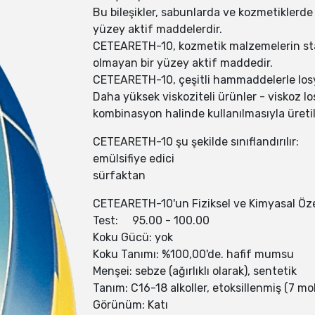
Bu bileşikler, sabunlarda ve kozmetiklerde
yüzey aktif maddelerdir.
CETEARETH-10, kozmetik malzemelerin stabi
olmayan bir yüzey aktif maddedir.
CETEARETH-10, çeşitli hammaddelerle losyo
Daha yüksek viskoziteli ürünler - viskoz lo
kombinasyon halinde kullanılmasıyla üretile
CETEARETH-10 şu şekilde sınıflandırılır:
emülsifiye edici
sürfaktan
CETEARETH-10'un Fiziksel ve Kimyasal Özell
Test: 95.00 - 100.00
Koku Gücü: yok
Koku Tanımı: %100,00'de. hafif mumsu
Menşei: sebze (ağırlıklı olarak), sentetik
Tanım: C16-18 alkoller, etoksillenmiş (7 m
Görünüm: Katı