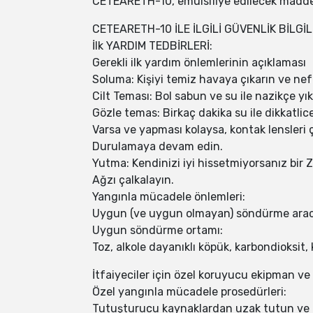
CETEARETH-10, emülsifiye edilecek maddel
CETEARETH-10 İLE İLGİLİ GÜVENLİK BİLGİL
İlk YARDIM TEDBİRLERİ:
Gerekli ilk yardım önlemlerinin açıklaması
Soluma: Kişiyi temiz havaya çıkarın ve nef
Cilt Teması: Bol sabun ve su ile nazikçe yık
Gözle temas: Birkaç dakika su ile dikkatlic
Varsa ve yapması kolaysa, kontak lensleri ç
Durulamaya devam edin.
Yutma: Kendinizi iyi hissetmiyorsanız bir
Ağzı çalkalayın.
Yangınla mücadele önlemleri:
Uygun (ve uygun olmayan) söndürme arac
Uygun söndürme ortamı:
Toz, alkole dayanıklı köpük, karbondioksit,
İtfaiyeciler için özel koruyucu ekipman ve
Özel yangınla mücadele prosedürleri:
Tutuşturucu kaynaklardan uzak tutun ve 