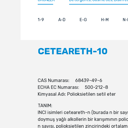
1-9
A-D
E-G
H-M
N-
CETEARETH-10
CAS Numarası: 68439-49-6
ECHA EC Numarası: 500-212-8
Kimyasal Adı: Polioksietilen setil eter
TANIM:
INCI isimleri ceteareth-n (burada n bir sayıd
doymuş yağlı alkollerin bir karışımının poli
n sayısı, polioksietilen zincirindeki ortalama