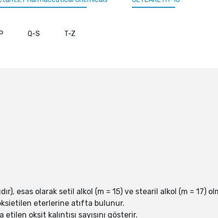
P
Q-S
T-Z
ır), esas olarak setil alkol (m = 15) ve stearil alkol (m = 17)
oksietilen eterlerine atıfta bulunur.
 etilen oksit kalıntısı sayısını gösterir.