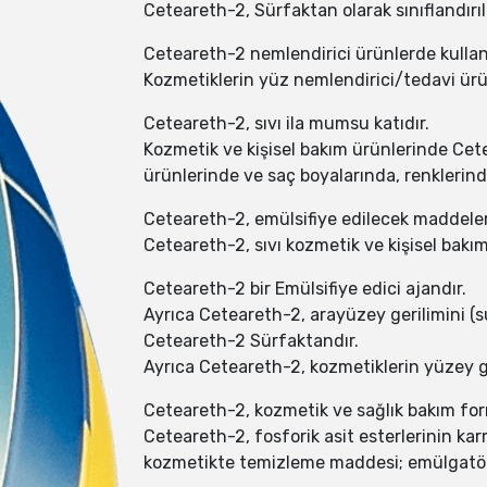
Ceteareth-2, Sürfaktan olarak sınıflandırılı
Ceteareth-2 nemlendirici ürünlerde kullanı
Kozmetiklerin yüz nemlendirici/tedavi ürü
Ceteareth-2, sıvı ila mumsu katıdır.
Kozmetik ve kişisel bakım ürünlerinde Cet
ürünlerinde ve saç boyalarında, renklerinde
Ceteareth-2, emülsifiye edilecek maddeler
Ceteareth-2, sıvı kozmetik ve kişisel bakım 
Ceteareth-2 bir Emülsifiye edici ajandır.
Ayrıca Ceteareth-2, arayüzey gerilimini (s
Ceteareth-2 Sürfaktandır.
Ayrıca Ceteareth-2, kozmetiklerin yüzey ge
Ceteareth-2, kozmetik ve sağlık bakım for
Ceteareth-2, fosforik asit esterlerinin kar
kozmetikte temizleme maddesi; emülgatör, 