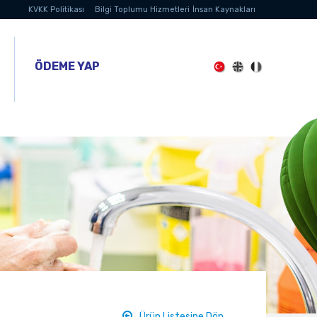
KVKK Politikası
Bilgi Toplumu Hizmetleri
İnsan Kaynakları
ÖDEME YAP
Ürün Listesine Dön