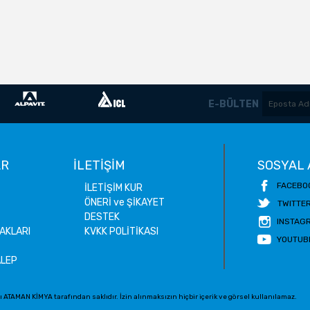
E-BÜLTEN
AR
İLETİŞİM
SOSYAL
FACEBO
İLETİŞİM KUR
ÖNERİ ve ŞİKAYET
TWITTE
DESTEK
INSTAG
AKLARI
KVKK POLİTİKASI
YOUTUB
ALEP
 ATAMAN KİMYA tarafından saklıdır. İzin alınmaksızın hiçbir içerik ve görsel kullanılamaz.