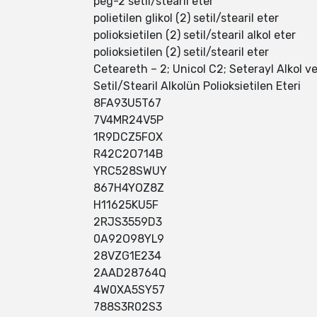
peg-2 setil/stearil eter
polietilen glikol (2) setil/stearil eter
polioksietilen (2) setil/stearil alkol eter
polioksietilen (2) setil/stearil eter
Ceteareth – 2; Unicol C2; Seterayl Alkol v
Setil/Stearil Alkolün Polioksietilen Eteri
8FA93U5T67
7V4MR24V5P
1R9DCZ5FOX
R42C2O714B
YRC528SWUY
867H4YOZ8Z
H11625KU5F
2RJS3559D3
0A92O98YL9
28VZG1E234
2AAD28764Q
4W0XA5SY57
788S3R02S3