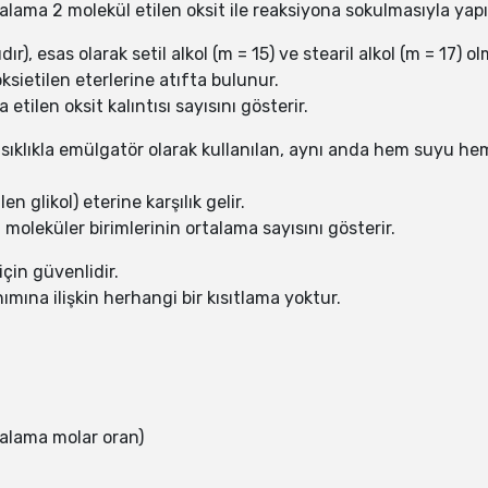
lama 2 molekül etilen oksit ile reaksiyona sokulmasıyla yapıl
ır), esas olarak setil alkol (m = 15) ve stearil alkol (m = 17)
oksietilen eterlerine atıfta bulunur.
 etilen oksit kalıntısı sayısını gösterir.
 sıklıkla emülgatör olarak kullanılan, aynı anda hem suyu h
en glikol) eterine karşılık gelir.
oleküler birimlerinin ortalama sayısını gösterir.
çin güvenlidir.
mına ilişkin herhangi bir kısıtlama yoktur.
talama molar oran)