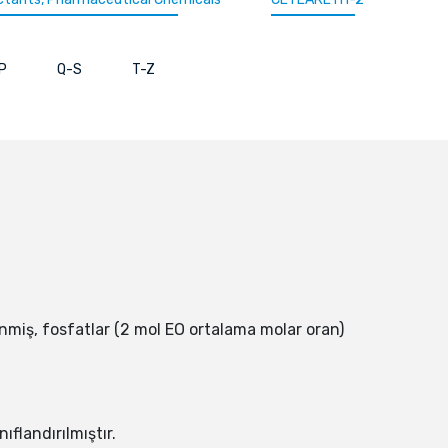
P
Q-S
T-Z
nmiş, fosfatlar (2 mol EO ortalama molar oran)
flandırılmıştır.