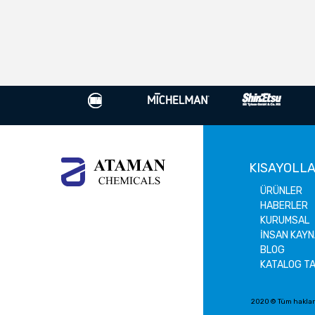
KISAYOLL
ÜRÜNLER
HABERLER
KURUMSAL
İNSAN KAYN
BLOG
KATALOG T
2020 © Tüm hakları