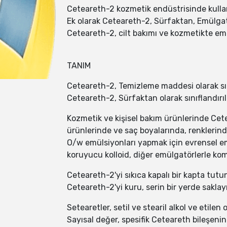
Ceteareth-2 kozmetik endüstrisinde kulla
Ek olarak Ceteareth-2, Sürfaktan, Emülgatör
Ceteareth-2, cilt bakımı ve kozmetikte emül
TANIM
Ceteareth-2, Temizleme maddesi olarak sını
Ceteareth-2, Sürfaktan olarak sınıflandırılı
Kozmetik ve kişisel bakım ürünlerinde Cet
ürünlerinde ve saç boyalarında, renklerinde
O/w emülsiyonları yapmak için evrensel emül
koruyucu kolloid, diğer emülgatörlerle komb
Ceteareth-2'yi sıkıca kapalı bir kapta tutu
Ceteareth-2'yi kuru, serin bir yerde sakl
Setearetler, setil ve stearil alkol ve etilen 
Sayısal değer, spesifik Ceteareth bileşenin