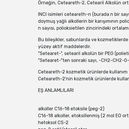
Örneğin, Ceteareth-2, Cetearil Alkolün orta
INCI isimleri ceteareth-n (burada n bir sayıd
doymuş yağlı alkollerin bir karışımının poli
n sayısı, polioksietilen zincirindeki ortalama
Bu bileşikler, sabunlarda ve kozmetiklerde
yüzey aktif maddelerdir.
"Setearet-", setearil alkolün bir PEG (polietil
"Setearet-"ten sonraki sayı, -CH2-CH2-0- m
Ceteareth-2 kozmetik ürünlerde kullanım i
Ceteareth-2'nin kozmetik ürünlerde kullanı
EŞ ANLAMLILARI
alkoller C16-18 etoksile (peg-2)
C16-18 alkoller, etoksillenmiş (2 mol EO or
hetoksol CS-2