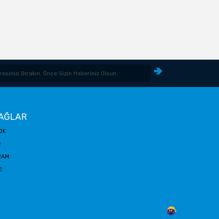
 AĞLAR
OK
R
RAM
E