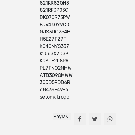
821KR82QH3
821RF3P03C
DK070R75PW
FJV4K0Y9C0
GJS3UC254B
I15E27T29F
K040NYS337
K1063X2D39
K9YLE2L8PA
PL7TNO2NMW
ATB309OMWW
30JD5RDD6R
68439-49-6
setomakrogol
Paylaş !