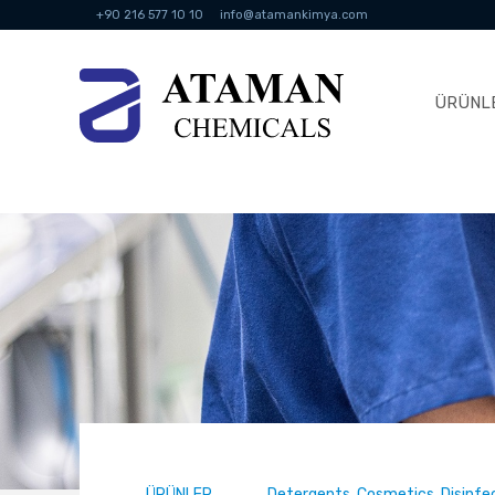
+90 216 577 10 10
info@atamankimya.com
ÜRÜNL
ÜRÜNLER
Detergents, Cosmetics, Disinf