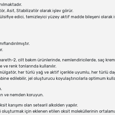
nılmaktadır.
, Asit, Stabilizatör olarak işlev görür.
sifiye edici, temizleyici yüzey aktif madde bileşeni olarak i
flandırılmıştır.
r.
eareth-2, cilt bakım ürünlerinde, nemlendiricilerde, saç kr
 ve renk tonlarında kullanılır.
gatör, her türlü yağ ve aktif içerikle uyumlu, her türlü dağı
ine edilebilir, jel oluşturucu koyulaştırıcılarla optimum kull
n.
ayın ve nemden koruyun.
oksit karışımı olan setearil alkolden yapılır.
i oluşturmak için eklenen etilen oksit moleküllerinin ortalama