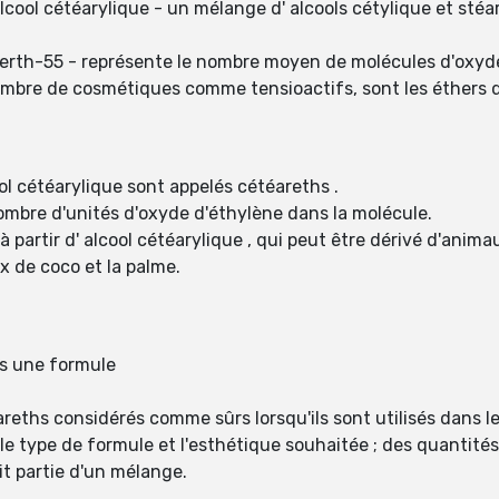
lcool cétéarylique - un mélange d' alcools cétylique et stéar
erth-55 - représente le nombre moyen de molécules d'oxyde
ombre de cosmétiques comme tensioactifs, sont les éthers de
ol cétéarylique sont appelés cétéareths .
ombre d'unités d'oxyde d'éthylène dans la molécule.
à partir d' alcool cétéarylique , qui peut être dérivé d'ani
ix de coco et la palme.
ns une formule
eths considérés comme sûrs lorsqu'ils sont utilisés dans l
 le type de formule et l'esthétique souhaitée ; des quantit
ait partie d'un mélange.