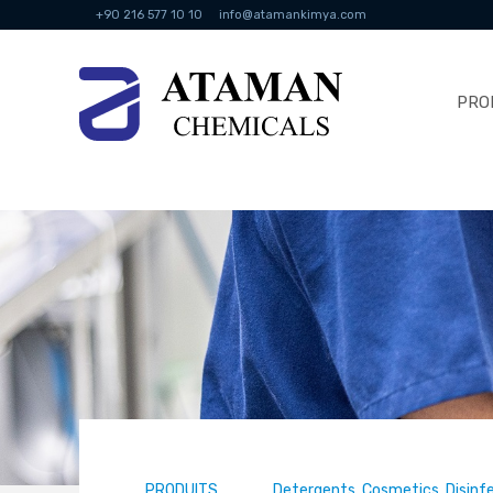
+90 216 577 10 10
info@atamankimya.com
PRO
PRODUITS
Detergents, Cosmetics, Disinf