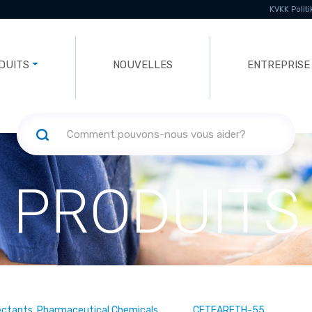
KVKK Politi
DUITS
NOUVELLES
ENTREPRISE
PRODUITS
ectants, Pharmaceutical Chemicals
CETEARETH-55