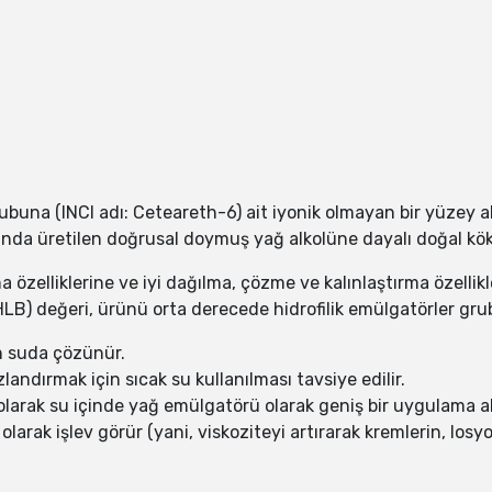
rubuna (INCI adı: Ceteareth-6) ait iyonik olmayan bir yüzey 
a üretilen doğrusal doymuş yağ alkolüne dayalı doğal köke
elliklerine ve iyi dağılma, çözme ve kalınlaştırma özellikle
(HLB) değeri, ürünü orta derecede hidrofilik emülgatörler gru
n suda çözünür.
andırmak için sıcak su kullanılması tavsiye edilir.
arak su içinde yağ emülgatörü olarak geniş bir uygulama al
 olarak işlev görür (yani, viskoziteyi artırarak kremlerin, losy