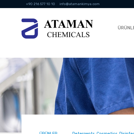
+90 216 577 10 10
info@atamankimya.com
ÜRÜNL
ÜRÜNLER
Detergents, Cosmetics, Disinf