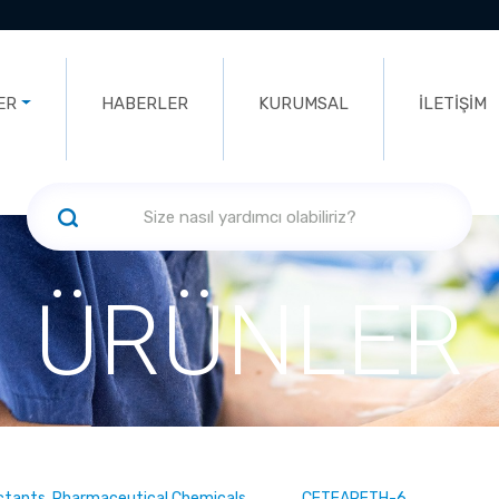
ER
HABERLER
KURUMSAL
İLETİŞİM
ÜRÜNLER
ectants, Pharmaceutical Chemicals
CETEARETH-6