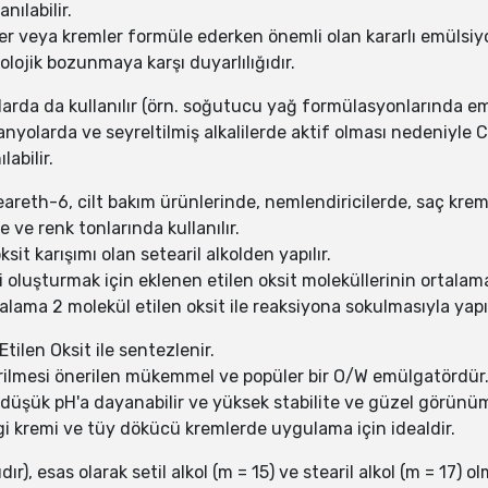
ılabilir.
r veya kremler formüle ederken önemli olan kararlı emülsiyo
olojik bozunmaya karşı duyarlılığıdır.
rda da kullanılır (örn. soğutucu yağ formülasyonlarında em
anyolarda ve seyreltilmiş alkalilerde aktif olması nedeniyle
abilir.
areth-6, cilt bakım ürünlerinde, nemlendiricilerde, saç kre
 ve renk tonlarında kullanılır.
oksit karışımı olan setearil alkolden yapılır.
i oluşturmak için eklenen etilen oksit moleküllerinin ortalama
lama 2 molekül etilen oksit ile reaksiyona sokulmasıyla yapıl
ilen Oksit ile sentezlenir.
irilmesi önerilen mükemmel ve popüler bir O/W emülgatördür
düşük pH'a dayanabilir ve yüksek stabilite ve güzel görünüme
gi kremi ve tüy dökücü kremlerde uygulama için idealdir.
ır), esas olarak setil alkol (m = 15) ve stearil alkol (m = 17)