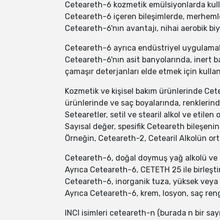
Ceteareth-6 kozmetik emülsiyonlarda kullan
Ceteareth-6 içeren bileşimlerde, merhemle
Ceteareth-6'nın avantajı, nihai aerobik biy
Ceteareth-6 ayrıca endüstriyel uygulamala
Ceteareth-6'nın asit banyolarında, inert b
çamaşır deterjanları elde etmek için kullanıl
Kozmetik ve kişisel bakım ürünlerinde Cete
ürünlerinde ve saç boyalarında, renklerinde
Setearetler, setil ve stearil alkol ve etilen 
Sayısal değer, spesifik Ceteareth bileşenin
Örneğin, Ceteareth-2, Cetearil Alkolün orta
Ceteareth-6, doğal doymuş yağ alkolü ve Et
Ayrıca Ceteareth-6, CETETH 25 ile birleşt
Ceteareth-6, inorganik tuza, yüksek veya 
Ayrıca Ceteareth-6, krem, losyon, saç ren
INCI isimleri ceteareth-n (burada n bir sayıd