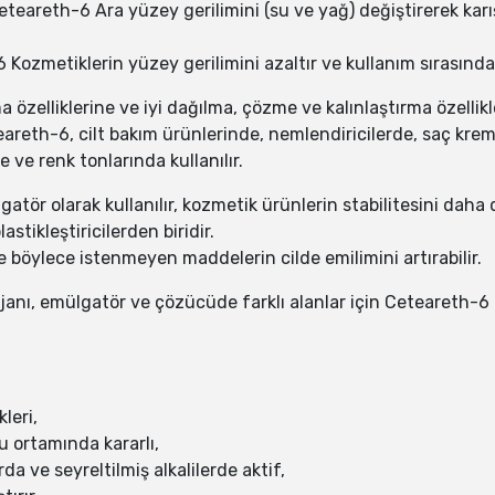
eteareth-6 Ara yüzey gerilimini (su ve yağ) değiştirerek karı
Kozmetiklerin yüzey gerilimini azaltır ve kullanım sırasında
elliklerine ve iyi dağılma, çözme ve kalınlaştırma özellikle
areth-6, cilt bakım ürünlerinde, nemlendiricilerde, saç kre
 ve renk tonlarında kullanılır.
tör olarak kullanılır, kozmetik ürünlerin stabilitesini daha d
stikleştiricilerden biridir.
ve böylece istenmeyen maddelerin cilde emilimini artırabilir.
ajanı, emülgatör ve çözücüde farklı alanlar için Ceteareth-6 
leri,
su ortamında kararlı,
da ve seyreltilmiş alkalilerde aktif,