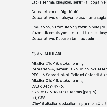
Etoksillenmiş bileşikler, sertifikalı doğal 
Ceteareth-6 emülgatördür.
Ceteareth-6, emülsiyon oluşumunu sağlaya
Emülsiyon, su fazı ile yağ fazının birleştiri
Kozmetik emülsiyon örnekleri kremler, losyo
Ceteareth-6, Köpüren bir maddedir.
EŞ ANLAMLILARI
Alkoller C16-18, etoksillenmiş,
Ceteareth-6, setearil alkolün polioksietilen 
PEG - 6 Setearil alkol, Polioksi Setearil Alko
Alkoller C16-18, etoksillenmiş,
CAS 68439-49-6.
alkoller C16-18 etoksillenmiş (peg-6)
brij CS6
C16-18 alkoller, etoksillenmiş (6 mol EO or