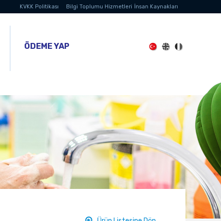
KVKK Politikası
Bilgi Toplumu Hizmetleri
İnsan Kaynakları
ÖDEME YAP
Ürün Listesine Dön