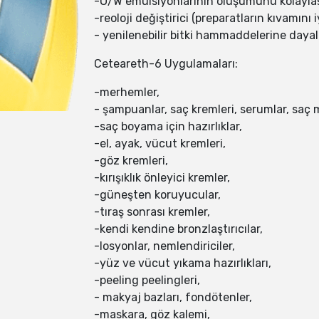
-O/W emülsiyonlarının oluşumunu kolaylaşt
-reoloji değiştirici (preparatların kıvamını iy
- yenilenebilir bitki hammaddelerine dayalı 
Ceteareth-6 Uygulamaları:
-merhemler,
- şampuanlar, saç kremleri, serumlar, saç 
-saç boyama için hazırlıklar,
-el, ayak, vücut kremleri,
-göz kremleri,
-kırışıklık önleyici kremler,
-güneşten koruyucular,
-tıraş sonrası kremler,
-kendi kendine bronzlaştırıcılar,
-losyonlar, nemlendiriciler,
-yüz ve vücut yıkama hazırlıkları,
-peeling peelingleri,
- makyaj bazları, fondötenler,
-maskara, göz kalemi,