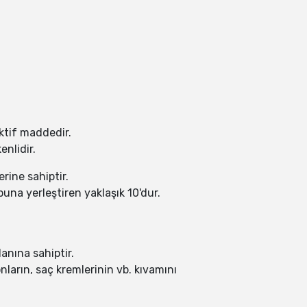
aktif maddedir.
nlidir.
rine sahiptir.
buna yerleştiren yaklaşık 10'dur.
anına sahiptir.
onların, saç kremlerinin vb. kıvamını