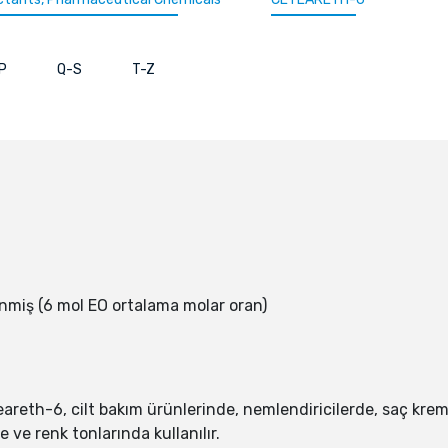
P
Q-S
T-Z
enmiş (6 mol EO ortalama molar oran)
areth-6, cilt bakım ürünlerinde, nemlendiricilerde, saç kre
 ve renk tonlarında kullanılır.