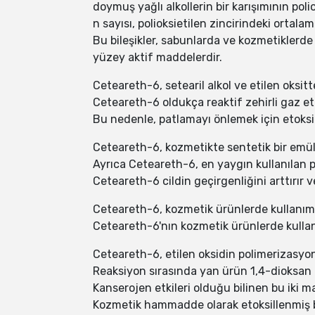
doymuş yağlı alkollerin bir karışımının poli
n sayısı, polioksietilen zincirindeki ortalama
Bu bileşikler, sabunlarda ve kozmetiklerde
yüzey aktif maddelerdir.
Ceteareth-6, setearil alkol ve etilen oksit
Ceteareth-6 oldukça reaktif zehirli gaz eti
Bu nedenle, patlamayı önlemek için etoksil
Ceteareth-6, kozmetikte sentetik bir emülga
Ayrıca Ceteareth-6, en yaygın kullanılan pla
Ceteareth-6 cildin geçirgenliğini arttırır 
Ceteareth-6, kozmetik ürünlerde kullanım 
Ceteareth-6'nın kozmetik ürünlerde kullanı
Ceteareth-6, etilen oksidin polimerizasyonu 
Reaksiyon sırasında yan ürün 1,4-dioksan 
Kanserojen etkileri olduğu bilinen bu iki ma
Kozmetik hammadde olarak etoksillenmiş bile