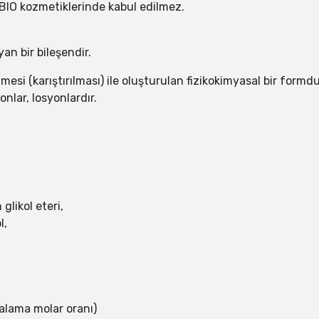
ve BIO kozmetiklerinde kabul edilmez.
n bir bileşendir.
lmesi (karıştırılması) ile oluşturulan fizikokimyasal bir formdu
nlar, losyonlardır.
glikol eteri,
l,
talama molar oranı)