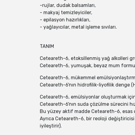
-rujlar, dudak balsamları,
- makyaj temizleyiciler,
- epilasyon hazırlıkları,
- yağlayıcılar, metal işleme sıvıları.
TANIM
Ceteareth-6, etoksillenmiş yağ alkolleri g
Ceteareth-6, yumuşak, beyaz mum formund
Ceteareth-6, mükemmel emülsiyonlaştırma öz
Ceteareth-6'nın hidrofilik-liyofilik denge 
Ceteareth-6, emülsiyonlar oluşturmak içi
Ceteareth-6'nın suda çözülme sürecini hızl
Bu yüzey aktif madde Ceteareth-6, esas ol
Ayrıca Ceteareth-6, bir reoloji değiştiricisi
iyileştirir).