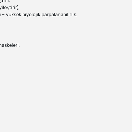
ırır,
ileştirir),
– yüksek biyolojik parçalanabilirlik.
maskeleri,