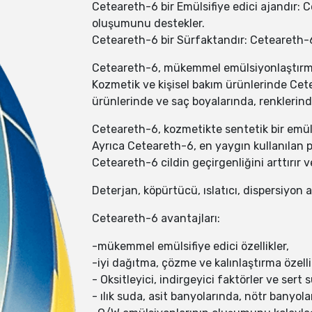
Ceteareth-6 bir Emülsifiye edici ajandır: C
oluşumunu destekler.
Ceteareth-6 bir Sürfaktandır: Ceteareth-6 
Ceteareth-6, mükemmel emülsiyonlaştırma öz
Kozmetik ve kişisel bakım ürünlerinde Cete
ürünlerinde ve saç boyalarında, renklerinde
Ceteareth-6, kozmetikte sentetik bir emülga
Ayrıca Ceteareth-6, en yaygın kullanılan pla
Ceteareth-6 cildin geçirgenliğini arttırır 
Deterjan, köpürtücü, ıslatıcı, dispersiyon 
Ceteareth-6 avantajları:
-mükemmel emülsifiye edici özellikler,
-iyi dağıtma, çözme ve kalınlaştırma özellik
- Oksitleyici, indirgeyici faktörler ve sert 
- ılık suda, asit banyolarında, nötr banyolar