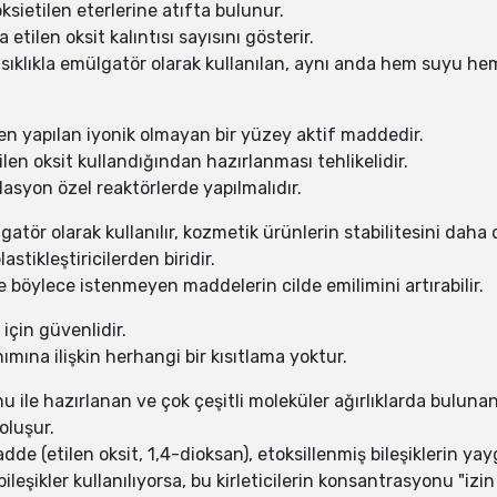
oksietilen eterlerine atıfta bulunur.
 etilen oksit kalıntısı sayısını gösterir.
 sıklıkla emülgatör olarak kullanılan, aynı anda hem suyu h
ten yapılan iyonik olmayan bir yüzey aktif maddedir.
len oksit kullandığından hazırlanması tehlikelidir.
asyon özel reaktörlerde yapılmalıdır.
tör olarak kullanılır, kozmetik ürünlerin stabilitesini daha d
stikleştiricilerden biridir.
ve böylece istenmeyen maddelerin cilde emilimini artırabilir.
için güvenlidir.
mına ilişkin herhangi bir kısıtlama yoktur.
ile hazırlanan ve çok çeşitli moleküler ağırlıklarda bulunan e
oluşur.
dde (etilen oksit, 1,4-dioksan), etoksillenmiş bileşiklerin ya
şikler kullanılıyorsa, bu kirleticilerin konsantrasyonu "izin