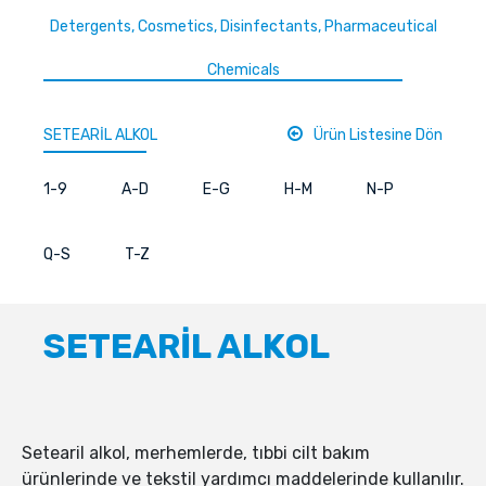
Detergents, Cosmetics, Disinfectants, Pharmaceutical
Chemicals
SETEARİL ALKOL
Ürün Listesine Dön
1-9
A-D
E-G
H-M
N-P
Q-S
T-Z
SETEARİL ALKOL
Setearil alkol, merhemlerde, tıbbi cilt bakım
ürünlerinde ve tekstil yardımcı maddelerinde kullanılır.