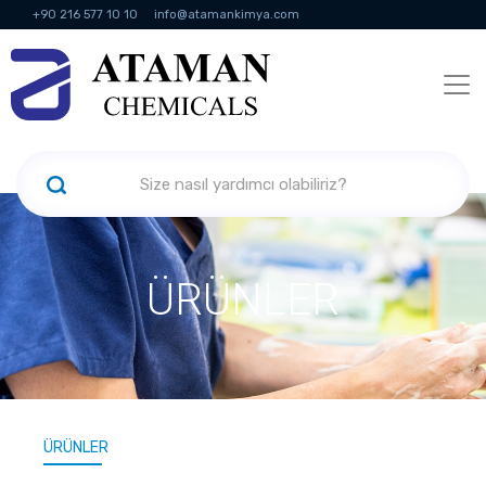
+90 216 577 10 10
info@atamankimya.com
KVKK Politikası
Bilgi Toplumu Hizmetleri
İnsan Kaynakları
ÜRÜNLER
ÜRÜNLER