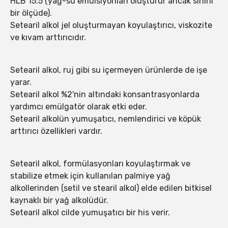
HLB 15.5 (yağ-su emülsiyonları oluşturur ancak sınırlı
bir ölçüde).
Setearil alkol jel oluşturmayan koyulaştırıcı, viskozite
ve kıvam arttırıcıdır.
Setearil alkol, ruj gibi su içermeyen ürünlerde de işe
yarar.
Setearil alkol %2'nin altındaki konsantrasyonlarda
yardımcı emülgatör olarak etki eder.
Setearil alkolün yumuşatıcı, nemlendirici ve köpük
arttırıcı özellikleri vardır.
Setearil alkol, formülasyonları koyulaştırmak ve
stabilize etmek için kullanılan palmiye yağ
alkollerinden (setil ve stearil alkol) elde edilen bitkisel
kaynaklı bir yağ alkolüdür.
Setearil alkol cilde yumuşatıcı bir his verir.