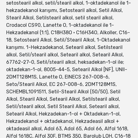
setostearil alkol, setil/stearil alkol, 1-oktadekanol ile 1-
hekzadekanol karışımı, Setostearil alkol, Setil Alkol,
Stearil Alkol, Setilstearil alkol, setil stearil alkol,
Crodacol CS90, Lanette O, 1-oktadekanol ile 1-
Hekzadekanol (1:1), C18H38O • C16H34O, Alkoller, C16-
18, Setostearil Alkol, Setil/Stearil Alkol, 1-Oktadekanol
karışımı. 1-Hekzadekanol, Setearil alkol, Setilstearil
alkol, Setil/stearil alkol, Setearil alkol, Setearil Alkol,
67762-27-0, Setil/stearil alkol, heksadekan-1-ol ile;
oktadekan-1-ol, 8005-44-5, Setearil Alkol [NF], UNII-
2DMT128M1S, Lanette O, EINECS 267-008-6,
Seto/Stearil Alkol, EC 267-008-6, 2DMT128M1S,
SCHEMBL1091511, Setil-Stearil Alkol (50/50), Setil
Alkol, Stearil Alkol, Setearil Alkol, Setilstearil alkol,
Setil/stearil alkol, Setil Stearil Alkol, Setearil alkol,
Setearil Alkol, Hekzadekan-1-ol + Oktadekan-1-ol,
Hekzadekanol + oktadekanol, Hekzadeasil alkol +
oktadeasil alkol, Adol 63, Adol 65, Adol 66, Alfol 1618,
Alfol 1618C, Alfol 30F, BTMS 350, Barolub LOH, C16-18