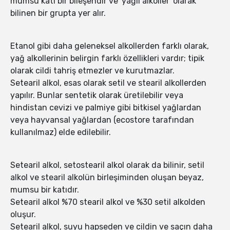
mumsu katı bir bileşendir ve 'yağlı alkoller' olarak
bilinen bir grupta yer alır.
Etanol gibi daha geleneksel alkollerden farklı olarak,
yağ alkollerinin belirgin farklı özellikleri vardır; tipik
olarak cildi tahriş etmezler ve kurutmazlar.
Setearil alkol, esas olarak setil ve stearil alkollerden
yapılır. Bunlar sentetik olarak üretilebilir veya
hindistan cevizi ve palmiye gibi bitkisel yağlardan
veya hayvansal yağlardan (ecostore tarafından
kullanılmaz) elde edilebilir.
Setearil alkol, setostearil alkol olarak da bilinir, setil
alkol ve stearil alkolün birleşiminden oluşan beyaz,
mumsu bir katıdır.
Setearil alkol %70 stearil alkol ve %30 setil alkolden
oluşur.
Setearil alkol, suyu hapseden ve cildin ve saçın daha