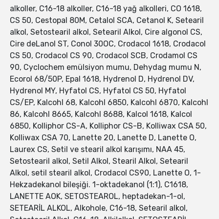
alkoller, C16-18 alkoller, C16-18 yağ alkolleri, CO 1618,
CS 50, Cestopal 80M, Cetalol SCA, Cetanol K, Setearil
alkol, Setostearil alkol, Setearil Alkol, Cire algonol CS,
Cire deLanol ST, Conol 30OC, Crodacol 1618, Crodacol
CS 50, Crodacol CS 90, Crodacol SCB, Crodamol CS
90, Cyclochem emülsiyon mumu, Dehydag mumu N,
Ecorol 68/50P, Epal 1618, Hydrenol D, Hydrenol DV,
Hydrenol MY, Hyfatol CS, Hyfatol CS 50, Hyfatol
CS/EP, Kalcohl 68, Kalcohl 6850, Kalcohl 6870, Kalcohl
86, Kalcohl 8665, Kalcohl 8688, Kalcol 1618, Kalcol
6850, Kolliphor CS-A, Kolliphor CS-B, Kolliwax CSA 50,
Kolliwax CSA 70, Lanette 20, Lanette D, Lanette O,
Laurex CS, Setil ve stearil alkol karışımı, NAA 45,
Setostearil alkol, Setil Alkol, Stearil Alkol, Setearil
Alkol, setil stearil alkol, Crodacol CS90, Lanette O, 1-
Hekzadekanol bileşiği. 1-oktadekanol (1:1), C1618,
LANETTE AOK, SETOSTEAROL, heptadekan-1-ol,
SETEARİL ALKOL, Alkohole, C16-18, Setearil alkol,