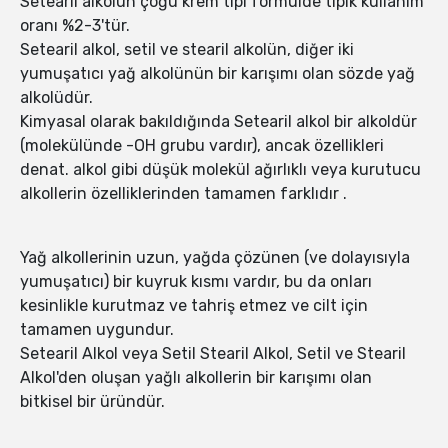
Setearil alkolün çoğu krem tipi formülde tipik kullanım
oranı %2-3'tür.
Setearil alkol, setil ve stearil alkolün, diğer iki
yumuşatıcı yağ alkolünün bir karışımı olan sözde yağ
alkolüdür.
Kimyasal olarak bakıldığında Setearil alkol bir alkoldür
(molekülünde -OH grubu vardır), ancak özellikleri
denat. alkol gibi düşük molekül ağırlıklı veya kurutucu
alkollerin özelliklerinden tamamen farklıdır .
Yağ alkollerinin uzun, yağda çözünen (ve dolayısıyla
yumuşatıcı) bir kuyruk kısmı vardır, bu da onları
kesinlikle kurutmaz ve tahriş etmez ve cilt için
tamamen uygundur.
Setearil Alkol veya Setil Stearil Alkol, Setil ve Stearil
Alkol'den oluşan yağlı alkollerin bir karışımı olan
bitkisel bir üründür.