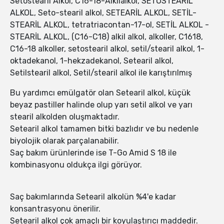
Setostearil Alkol, C16-18-Alkilalkol, SETOSTEARİL
ALKOL, Seto-stearil alkol, SETEARİL ALKOL, SETİL-
STEARİL ALKOL, tetratriacontan-17-ol, SETİL ALKOL -
STEARİL ALKOL, (C16-C18) alkil alkol, alkoller, C1618,
C16-18 alkoller, setostearil alkol, setil/stearil alkol, 1-
oktadekanol, 1-hekzadekanol, Setearil alkol,
Setilstearil alkol, Setil/stearil alkol ile karıştırılmış
Bu yardımcı emülgatör olan Setearil alkol, küçük
beyaz pastiller halinde olup yarı setil alkol ve yarı
stearil alkolden oluşmaktadır.
Setearil alkol tamamen bitki bazlıdır ve bu nedenle
biyolojik olarak parçalanabilir.
Saç bakım ürünlerinde ise T-Go Amid S 18 ile
kombinasyonu oldukça ilgi görüyor.
Saç bakımlarında Setearil alkolün %4'e kadar
konsantrasyonu önerilir.
Setearil alkol çok amaçlı bir koyulaştırıcı maddedir.