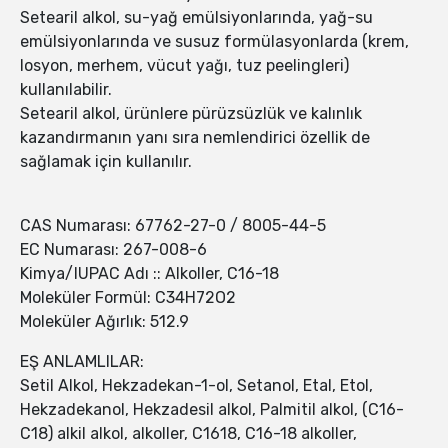
Setearil alkol, su-yağ emülsiyonlarında, yağ-su
emülsiyonlarında ve susuz formülasyonlarda (krem,
losyon, merhem, vücut yağı, tuz peelingleri)
kullanılabilir.
Setearil alkol, ürünlere pürüzsüzlük ve kalınlık
kazandırmanın yanı sıra nemlendirici özellik de
sağlamak için kullanılır.
CAS Numarası: 67762-27-0 / 8005-44-5
EC Numarası: 267-008-6
Kimya/IUPAC Adı :: Alkoller, C16-18
Moleküler Formül: C34H72O2
Moleküler Ağırlık: 512.9
EŞ ANLAMLILAR:
Setil Alkol, Hekzadekan-1-ol, Setanol, Etal, Etol,
Hekzadekanol, Hekzadesil alkol, Palmitil alkol, (C16-
C18) alkil alkol, alkoller, C1618, C16-18 alkoller,