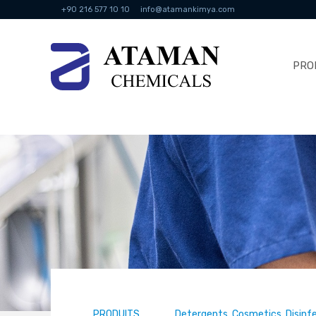
+90 216 577 10 10
info@atamankimya.com
PRO
PRODUITS
Detergents, Cosmetics, Disinf