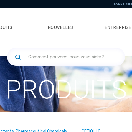
KVKK Politi
DUITS
NOUVELLES
ENTREPRISE
PRODUITS
ectants, Pharmaceutical Chemicals
CETIOL LC