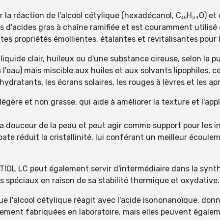
a réaction de l'alcool cétylique (hexadécanol, C₁₆H₃₄O) et 
rs d'acides gras à chaîne ramifiée et est couramment utilis
tes propriétés émollientes, étalantes et revitalisantes pour 
iquide clair, huileux ou d'une substance cireuse, selon la pu
'eau) mais miscible aux huiles et aux solvants lipophiles, c
 hydratants, les écrans solaires, les rouges à lèvres et les 
gère et non grasse, qui aide à améliorer la texture et l'appl
la douceur de la peau et peut agir comme support pour les in
te réduit la cristallinité, lui conférant un meilleur écoule
CETIOL LC peut également servir d'intermédiaire dans la sy
ts spéciaux en raison de sa stabilité thermique et oxydative.
e l'alcool cétylique réagit avec l'acide isononanoïque, don
ement fabriquées en laboratoire, mais elles peuvent égalem