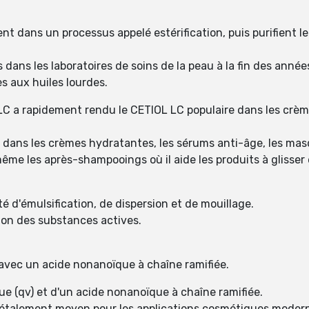
nt dans un processus appelé estérification, puis purifient le
 dans les laboratoires de soins de la peau à la fin des anné
s aux huiles lourdes.
C a rapidement rendu le CETIOL LC populaire dans les crème
 dans les crèmes hydratantes, les sérums anti-âge, les mas
 même les après-shampooings où il aide les produits à glisse
 d'émulsification, de dispersion et de mouillage.
ion des substances actives.
 avec un acide nonanoïque à chaîne ramifiée.
ue (qv) et d'un acide nonanoïque à chaîne ramifiée.
à étalement moyen pour les applications cosmétiques moder