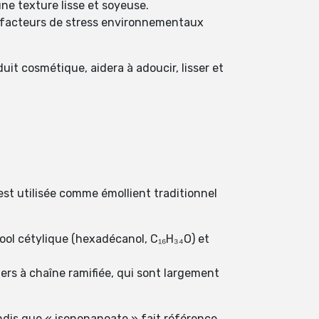
ne texture lisse et soyeuse.
s facteurs de stress environnementaux
t cosmétique, aidera à adoucir, lisser et
est utilisée comme émollient traditionnel
cool cétylique (hexadécanol, C₁₆H₃₄O) et
ters à chaîne ramifiée, qui sont largement
andis que « isononanoate » fait référence