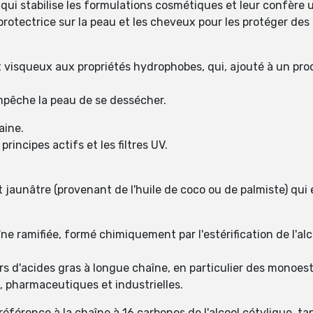
qui stabilise les formulations cosmétiques et leur confère u
rotectrice sur la peau et les cheveux pour les protéger de
squeux aux propriétés hydrophobes, qui, ajouté à un produi
mpêche la peau de se dessécher.
aine.
rincipes actifs et les filtres UV.
 jaunâtre (provenant de l'huile de coco ou de palmiste) qui 
ne ramifiée, formé chimiquement par l'estérification de l'al
rs d'acides gras à longue chaîne, en particulier des monoes
, pharmaceutiques et industrielles.
référence à la chaîne à 16 carbones de l'alcool cétylique, t