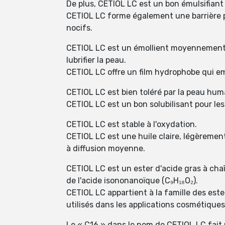
De plus, CETIOL LC est un bon émulsifiant 
CETIOL LC forme également une barrière p
nocifs.
CETIOL LC est un émollient moyennement vi
lubrifier la peau.
CETIOL LC offre un film hydrophobe qui e
CETIOL LC est bien toléré par la peau hum
CETIOL LC est un bon solubilisant pour les p
CETIOL LC est stable à l'oxydation.
CETIOL LC est une huile claire, légèrement
à diffusion moyenne.
CETIOL LC est un ester d'acide gras à chaî
de l'acide isononanoïque (C₉H₁₈O₂).
CETIOL LC appartient à la famille des este
utilisés dans les applications cosmétiques
Le « C16 » dans le nom de CETIOL LC fait 