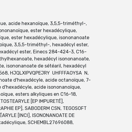
e, acide hexanoïque, 3,5,5-triméthyl-,
sononanoïque, ester hexadécylique,
que, ester hexadécylique, isononanoate
e, 3,5,5-triméthyl-, hexadécyl ester,
xadécyl ester, Einecs 284-424-3, C16-
éthylhexanoate, hexadécyl isononanoate,
e, isononanoate de sétéaril, hexadécyl
734568, HJQLXIPVQPEJRY UHFFFAOYSA N,
noate d'hexadécyle, acide octanoïque, 7-
e d'hexadécyle, acide isononanoïque,
ïque, esters alkyliques en C16-18,
ÉTOSTEARYLE [EP IMPURETÉ],
APHIE EP], SABODERM CSN, TEGOSOFT
ÉARYLE [INCI], ISONONANOATE DE
hexadécylique, SCHEMBL27696088,