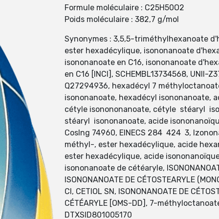
Formule moléculaire : C25H50O2
Poids moléculaire : 382,7 g/mol
Synonymes : 3,5,5-triméthylhexanoate d'h
ester hexadécylique, isononanoate d'hexa
isononanoate en C16, isononanoate d'hex
en C16 [INCI], SCHEMBL13734568, UNII-Z
Q27294936, hexadécyl 7 méthyloctanoate,
isononanoate, hexadécyl isononanoate, a
cétyle isonononanoate, cétyle stéaryl is
stéaryl isononanoate, acide isononano
CosIng 74960, EINECS 284 424 3, Izononan
méthyl-, ester hexadécylique, acide hexa
ester hexadécylique, acide isononanoïque,
isononanoate de cétéaryle, ISONONANO
ISONONANOATE DE CÉTOSTEARYLE (MONO
CI, CETIOL SN, ISONONANOATE DE CÉTOS
CÉTÉARYLE [OMS-DD], 7-méthyloctanoate 
DTXSID801005170