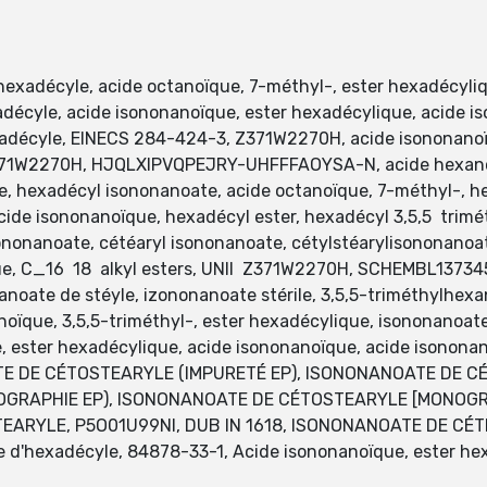
exadécyle, acide octanoïque, 7-méthyl-, ester hexadécyliqu
décyle, acide isononanoïque, ester hexadécylique, acide i
adécyle, EINECS 284-424-3, Z371W2270H, acide isononanoï
371W2270H, HJQLXIPVQPEJRY-UHFFFAOYSA-N, acide hexanoïqu
 hexadécyl isononanoate, acide octanoïque, 7-méthyl-, he
cide isononanoïque, hexadécyl ester, hexadécyl 3,5,5 trim
ononanoate, cétéaryl isononanoate, cétylstéarylisononanoat
ïque, C_16 18 alkyl esters, UNII Z371W2270H, SCHEMBL13
oate de stéyle, izononanoate stérile, 3,5,5-triméthylhexa
noïque, 3,5,5-triméthyl-, ester hexadécylique, isononanoat
 ester hexadécylique, acide isononanoïque, acide isononano
ATE DE CÉTOSTEARYLE (IMPURETÉ EP), ISONONANOATE DE C
GRAPHIE EP), ISONONANOATE DE CÉTOSTEARYLE [MONOGR
TEARYLE, P5O01U99NI, DUB IN 1618, ISONONANOATE DE CÉT
d'hexadécyle, 84878-33-1, Acide isononanoïque, ester 