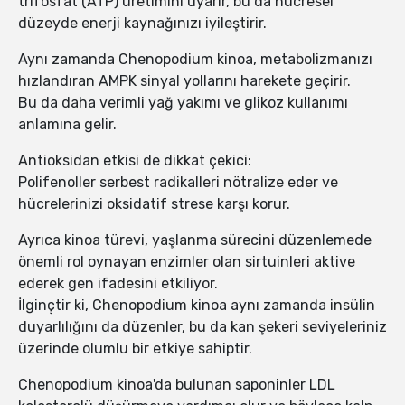
trifosfat (ATP) üretimini uyarır, bu da hücresel
düzeyde enerji kaynağınızı iyileştirir.
Aynı zamanda Chenopodium kinoa, metabolizmanızı
hızlandıran AMPK sinyal yollarını harekete geçirir.
Bu da daha verimli yağ yakımı ve glikoz kullanımı
anlamına gelir.
Antioksidan etkisi de dikkat çekici:
Polifenoller serbest radikalleri nötralize eder ve
hücrelerinizi oksidatif strese karşı korur.
Ayrıca kinoa türevi, yaşlanma sürecini düzenlemede
önemli rol oynayan enzimler olan sirtuinleri aktive
ederek gen ifadesini etkiliyor.
İlginçtir ki, Chenopodium kinoa aynı zamanda insülin
duyarlılığını da düzenler, bu da kan şekeri seviyeleriniz
üzerinde olumlu bir etkiye sahiptir.
Chenopodium kinoa'da bulunan saponinler LDL