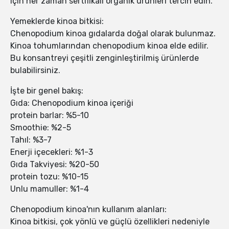
için her zaman sertifikalı organik ürünleri tercih edin.
Yemeklerde kinoa bitkisi:
Chenopodium kinoa gıdalarda doğal olarak bulunmaz.
Kinoa tohumlarından chenopodium kinoa elde edilir.
Bu konsantreyi çeşitli zenginleştirilmiş ürünlerde
bulabilirsiniz.
İşte bir genel bakış:
Gıda: Chenopodium kinoa içeriği
protein barlar: %5-10
Smoothie: %2-5
Tahıl: %3-7
Enerji içecekleri: %1-3
Gıda Takviyesi: %20-50
protein tozu: %10-15
Unlu mamuller: %1-4
Chenopodium kinoa'nın kullanım alanları:
Kinoa bitkisi, çok yönlü ve güçlü özellikleri nedeniyle