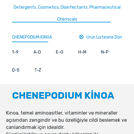
Detergents, Cosmetics, Disinfectants, Pharmaceutical
Chemicals
CHENEPODIUM KİNOA
Ürün Listesine Dön
1-9
A-D
E-G
H-M
N-P
Q-S
T-Z
CHENEPODIUM KİNOA
Kinoa, temel aminoasitler, vitaminler ve mineraller
açısından zengindir ve bu özelliğiyle cildi beslemek ve
canlandırmak için idealdir.