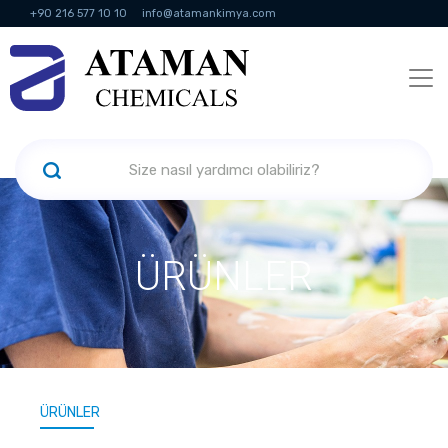
+90 216 577 10 10
info@atamankimya.com
KVKK Politikası
Bilgi Toplumu Hizmetleri
İnsan Kaynakları
ÜRÜNLER
ÜRÜNLER