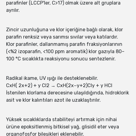
parafinler (LCCP'ler, C>17) olmak üzere alt gruplara
ayrılır.
Zincir uzunluğuna ve klor içeriğine bağlı olarak, klor
parafin renksiz veya sarımsı sıvılar veya katılardır.
Klor parafinler, dallanmamış parafin fraksiyonlarının
(<%2 izoparafin, <100 ppm aromatik) klor gazıyla 80–
100 °C sıcaklıkta reaksiyonu sonucu sentezlenir.
Radikal ikame, UV ışığı ile desteklenebilir.
CxH( 2x+2) + y Cl2 → CxH(2x−y+2)Cly + y HCl
İstenilen klorlama derecesine ulaşıldığında, hidroklorik
asit ve klor kalıntıları azot ile uzaklaştırılır.
Yüksek sıcaklıklarda stabiliteyi artırmak için nihai
ürüne epoksitlenmiş bitkisel yağ, glisidil eter veya
organofosfor bileşikleri eklenebilir.