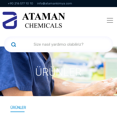
+90 216 577 10 10
info@atamankimya.com
KVKK Politikası
Bilgi Toplumu Hizmetleri
İnsan Kaynakları
ÜRÜNLER
ÜRÜNLER