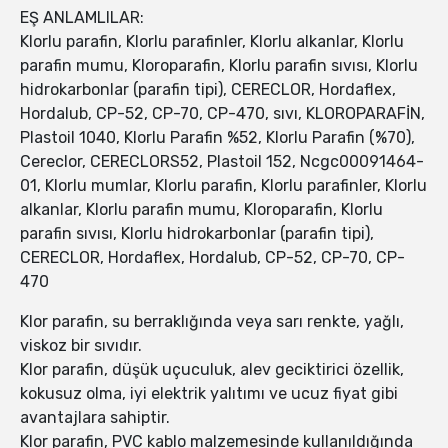
EŞ ANLAMLILAR:
Klorlu parafin, Klorlu parafinler, Klorlu alkanlar, Klorlu
parafin mumu, Kloroparafin, Klorlu parafin sıvısı, Klorlu
hidrokarbonlar (parafin tipi), CERECLOR, Hordaflex,
Hordalub, CP-52, CP-70, CP-470, sıvı, KLOROPARAFİN,
Plastoil 1040, Klorlu Parafin %52, Klorlu Parafin (%70),
Cereclor, CERECLORS52, Plastoil 152, Ncgc00091464-
01, Klorlu mumlar, Klorlu parafin, Klorlu parafinler, Klorlu
alkanlar, Klorlu parafin mumu, Kloroparafin, Klorlu
parafin sıvısı, Klorlu hidrokarbonlar (parafin tipi),
CERECLOR, Hordaflex, Hordalub, CP-52, CP-70, CP-
470
Klor parafin, su berraklığında veya sarı renkte, yağlı,
viskoz bir sıvıdır.
Klor parafin, düşük uçuculuk, alev geciktirici özellik,
kokusuz olma, iyi elektrik yalıtımı ve ucuz fiyat gibi
avantajlara sahiptir.
Klor parafin, PVC kablo malzemesinde kullanıldığında