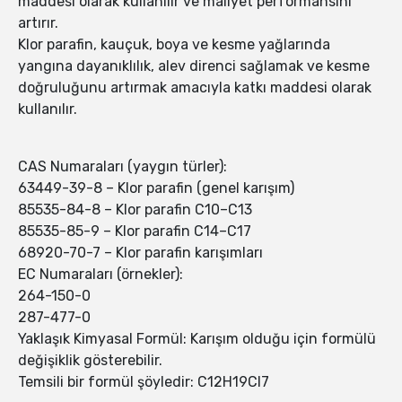
maddesi olarak kullanılır ve maliyet performansını
artırır.
Klor parafin, kauçuk, boya ve kesme yağlarında
yangına dayanıklılık, alev direnci sağlamak ve kesme
doğruluğunu artırmak amacıyla katkı maddesi olarak
kullanılır.
CAS Numaraları (yaygın türler):
63449-39-8 – Klor parafin (genel karışım)
85535-84-8 – Klor parafin C10–C13
85535-85-9 – Klor parafin C14–C17
68920-70-7 – Klor parafin karışımları
EC Numaraları (örnekler):
264-150-0
287-477-0
Yaklaşık Kimyasal Formül: Karışım olduğu için formülü
değişiklik gösterebilir.
Temsili bir formül şöyledir: C12H19Cl7