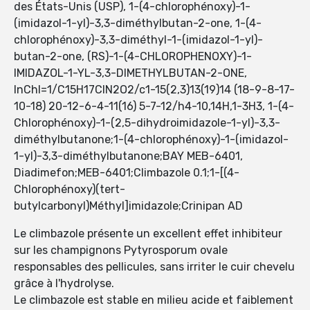
des États-Unis (USP), 1-(4-chlorophénoxy)-1-
(imidazol-1-yl)-3,3-diméthylbutan-2-one, 1-(4-
chlorophénoxy)-3,3-diméthyl-1-(imidazol-1-yl)-
butan-2-one, (RS)-1-(4-CHLOROPHENOXY)-1-
IMIDAZOL-1-YL-3,3-DIMETHYLBUTAN-2-ONE,
InChI=1/C15H17ClN2O2/c1-15(2,3)13(19)14 (18-9-8-17-
10-18) 20-12-6-4-11(16) 5-7-12/h4-10,14H,1-3H3, 1-(4-
Chlorophénoxy)-1-(2,5-dihydroimidazole-1-yl)-3,3-
diméthylbutanone;1-(4-chlorophénoxy)-1-(imidazol-
1-yl)-3,3-diméthylbutanone;BAY MEB-6401,
Diadimefon;MEB-6401;Climbazole 0.1;1-[(4-
Chlorophénoxy)(tert-
butylcarbonyl)Méthyl]imidazole;Crinipan AD
Le climbazole présente un excellent effet inhibiteur
sur les champignons Pytyrosporum ovale
responsables des pellicules, sans irriter le cuir chevelu
grâce à l'hydrolyse.
Le climbazole est stable en milieu acide et faiblement