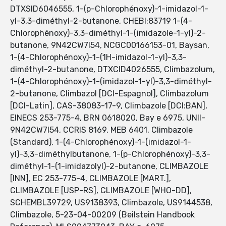
DTXSID6046555, 1-(p-Chlorophénoxy)-1-imidazol-1-
yl-3,3-diméthyl-2-butanone, CHEBI:83719 1-(4-
Chlorophénoxy)-3,3-diméthyl-1-(imidazole-1-yl)-2-
butanone, 9N42CW7I54, NCGC00166153-01, Baysan,
1-(4-Chlorophénoxy)-1-(1H-imidazol-1-yl)-3,3-
diméthyl-2-butanone, DTXCID4026555, Climbazolum,
1-(4-Chlorophénoxy)-1-(imidazol-1-yl)-3,3-diméthyl-
2-butanone, Climbazol [DCI-Espagnol], Climbazolum
[DCI-Latin], CAS-38083-17-9, Climbazole [DCI:BAN],
EINECS 253-775-4, BRN 0618020, Bay e 6975, UNII-
9N42CW7I54, CCRIS 8169, MEB 6401, Climbazole
(Standard), 1-(4-Chlorophénoxy)-1-(imidazol-1-
yl)-3,3-diméthylbutanone, 1-(p-Chlorophénoxy)-3,3-
diméthyl-1-(1-imidazolyl)-2-butanone, CLIMBAZOLE
[INN], EC 253-775-4, CLIMBAZOLE [MART.],
CLIMBAZOLE [USP-RS], CLIMBAZOLE [WHO-DD],
SCHEMBL39729, US9138393, Climbazole, US9144538,
Climbazole, 5-23-04-00209 (Beilstein Handbook