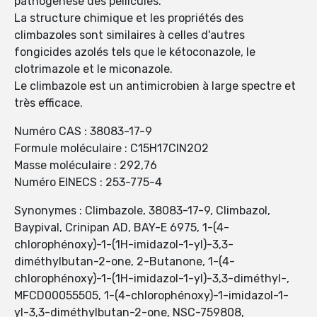
pathogenèse des pellicules.
La structure chimique et les propriétés des
climbazoles sont similaires à celles d'autres
fongicides azolés tels que le kétoconazole, le
clotrimazole et le miconazole.
Le climbazole est un antimicrobien à large spectre et
très efficace.
Numéro CAS : 38083-17-9
Formule moléculaire : C15H17ClN2O2
Masse moléculaire : 292,76
Numéro EINECS : 253-775-4
Synonymes : Climbazole, 38083-17-9, Climbazol,
Baypival, Crinipan AD, BAY-E 6975, 1-(4-
chlorophénoxy)-1-(1H-imidazol-1-yl)-3,3-
diméthylbutan-2-one, 2-Butanone, 1-(4-
chlorophénoxy)-1-(1H-imidazol-1-yl)-3,3-diméthyl-,
MFCD00055505, 1-(4-chlorophénoxy)-1-imidazol-1-
yl-3,3-diméthylbutan-2-one, NSC-759808,