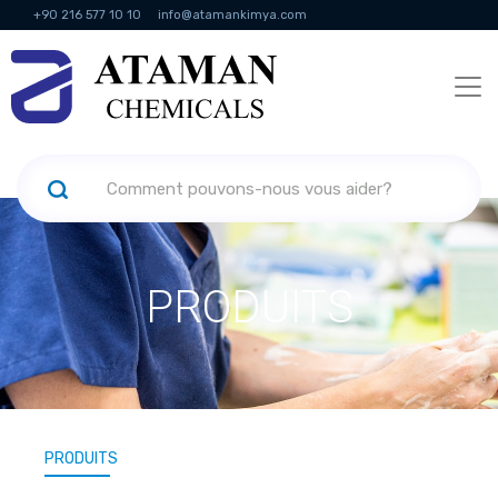
+90 216 577 10 10
info@atamankimya.com
KVKK Politikası
Services de la société de l'information
Ressources
humaines
PRODUITS
PRODUITS