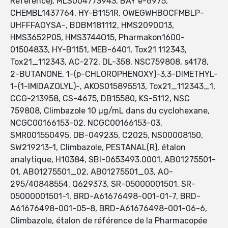
Reference), MLS004773943, BAY e-6975,
CHEMBL1437764, HY-B1151R, OWEGWHBOCFMBLP-
UHFFFAOYSA-, BDBM181112, HMS2090O13,
HMS3652P05, HMS3744O15, Pharmakon1600-
01504833, HY-B1151, MEB-6401, Tox21 112343,
Tox21_112343, AC-272, DL-358, NSC759808, s4178,
2-BUTANONE, 1-(p-CHLOROPHENOXY)-3,3-DIMETHYL-
1-(1-IMIDAZOLYL)-, AKOS015895513, Tox21_112343_1,
CCG-213958, CS-4675, DB15580, KS-5112, NSC
759808, Climbazole 10 µg/mL dans du cyclohexane,
NCGC00166153-02, NCGC00166153-03,
SMR001550495, DB-049235, C2025, NS00008150,
SW219213-1, Climbazole, PESTANAL(R), étalon
analytique, H10384, SBI-0653493.0001, AB01275501-
01, AB01275501_02, AB01275501_03, AO-
295/40848554, Q629373, SR-05000001501, SR-
05000001501-1, BRD-A61676498-001-01-7, BRD-
A61676498-001-05-8, BRD-A61676498-001-06-6,
Climbazole, étalon de référence de la Pharmacopée