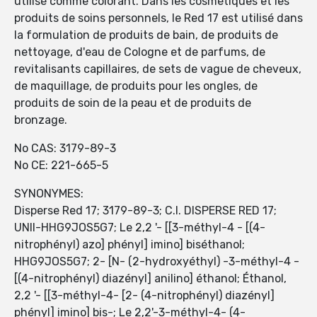
utilisé comme colorant. Dans les cosmétiques et les
produits de soins personnels, le Red 17 est utilisé dans
la formulation de produits de bain, de produits de
nettoyage, d'eau de Cologne et de parfums, de
revitalisants capillaires, de sets de vague de cheveux,
de maquillage, de produits pour les ongles, de
produits de soin de la peau et de produits de
bronzage.
No CAS: 3179-89-3
No CE: 221-665-5
SYNONYMES:
Disperse Red 17; 3179-89-3; C.I. DISPERSE RED 17;
UNII-HHG9JOS5G7; Le 2,2 '- [[3-méthyl-4 - [(4-
nitrophényl) azo] phényl] imino] biséthanol;
HHG9JOS5G7; 2- [N- (2-hydroxyéthyl) -3-méthyl-4 -
[(4-nitrophényl) diazényl] anilino] éthanol; Éthanol,
2,2 '- [[3-méthyl-4- [2- (4-nitrophényl) diazényl]
phényl] imino] bis-; Le 2,2'-3-méthyl-4- (4-