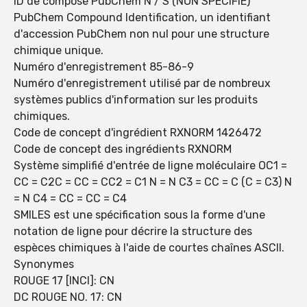
ID de composé PubChem N / S (NON SPÉCIFIÉ)
PubChem Compound Identification, un identifiant
d'accession PubChem non nul pour une structure
chimique unique.
Numéro d'enregistrement 85-86-9
Numéro d'enregistrement utilisé par de nombreux
systèmes publics d'information sur les produits
chimiques.
Code de concept d'ingrédient RXNORM 1426472
Code de concept des ingrédients RXNORM
Système simplifié d'entrée de ligne moléculaire OC1 =
CC = C2C = CC = CC2 = C1 N = N C3 = CC = C (C = C3) N
= N C4 = CC = CC = C4
SMILES est une spécification sous la forme d'une
notation de ligne pour décrire la structure des
espèces chimiques à l'aide de courtes chaînes ASCII.
Synonymes
ROUGE 17 [INCI]: CN
DC ROUGE NO. 17: CN