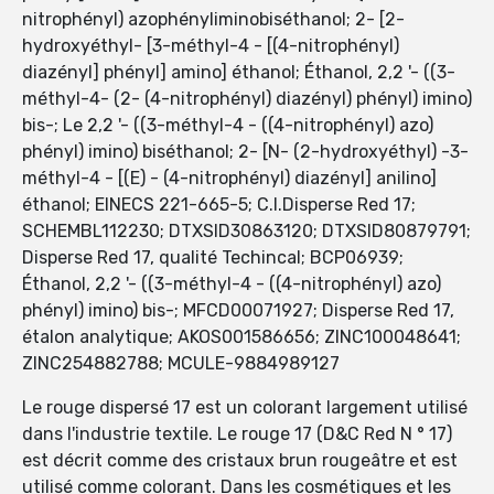
nitrophényl) azophényliminobiséthanol; 2- [2-
hydroxyéthyl- [3-méthyl-4 - [(4-nitrophényl)
diazényl] phényl] amino] éthanol; Éthanol, 2,2 '- ((3-
méthyl-4- (2- (4-nitrophényl) diazényl) phényl) imino)
bis-; Le 2,2 '- ((3-méthyl-4 - ((4-nitrophényl) azo)
phényl) imino) biséthanol; 2- [N- (2-hydroxyéthyl) -3-
méthyl-4 - [(E) - (4-nitrophényl) diazényl] anilino]
éthanol; EINECS 221-665-5; C.I.Disperse Red 17;
SCHEMBL112230; DTXSID30863120; DTXSID80879791;
Disperse Red 17, qualité Techincal; BCP06939;
Éthanol, 2,2 '- ((3-méthyl-4 - ((4-nitrophényl) azo)
phényl) imino) bis-; MFCD00071927; Disperse Red 17,
étalon analytique; AKOS001586656; ZINC100048641;
ZINC254882788; MCULE-9884989127
Le rouge dispersé 17 est un colorant largement utilisé
dans l'industrie textile. Le rouge 17 (D&C Red N ° 17)
est décrit comme des cristaux brun rougeâtre et est
utilisé comme colorant. Dans les cosmétiques et les