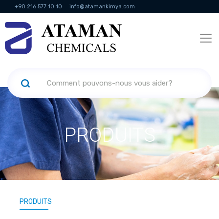
+90 216 577 10 10
info@atamankimya.com
KVKK Politikası
Services de la société de l'information
Ressources
humaines
PRODUITS
PRODUITS