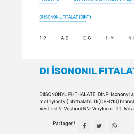
DI İSONONIL FITALAT (DINP)
1-9
A-D
E-G
H-M
N-
DI İSONONIL FITALA
DIISONONYL PHTHALATE; DINP; Isononyl alco
methyloctyl) phthalate; Di(C8-C10) branch
Vestinol 9; Vestinol NN; Vinylcizer 90; Wi
Partager !