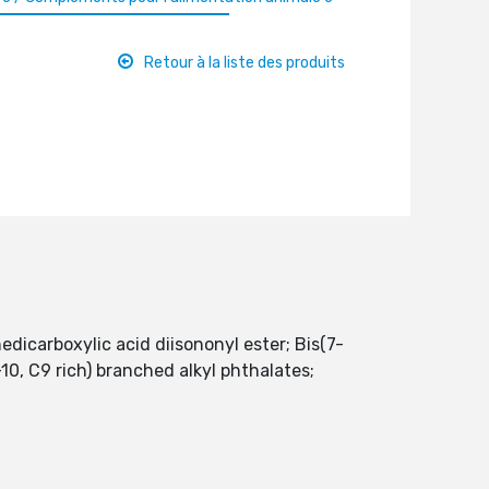
Retour à la liste des produits
dicarboxylic acid diisononyl ester; Bis(7-
10, C9 rich) branched alkyl phthalates;