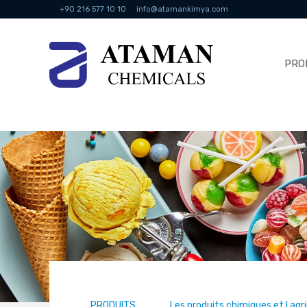
+90 216 577 10 10
info@atamankimya.com
PRO
PRODUITS
Les produits chimiques et l agr