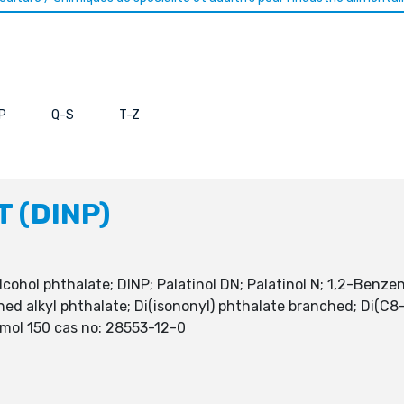
P
Q-S
T-Z
T (DINP)
hol phthalate; DINP; Palatinol DN; Palatinol N; 1,2-Benzene
ed alkyl phthalate; Di(isononyl) phthalate branched; Di(C8-
tamol 150 cas no: 28553-12-0