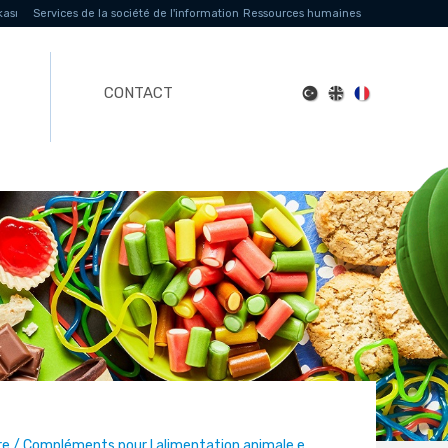
kası
Services de la société de l'information
Ressources humaines
CONTACT
taire / Compléments pour l alimentation animale e