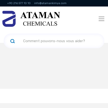
+90 216 577 10 10
info@atamankimya.com
KVKK Politikası
Services de la société de l'information
Ressources
humaines