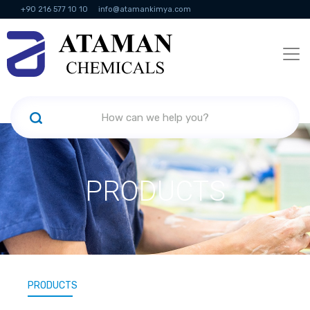
+90 216 577 10 10
info@atamankimya.com
KVKK Politikası
Information Society Services
Human Resources
PRODUCTS
PRODUCTS