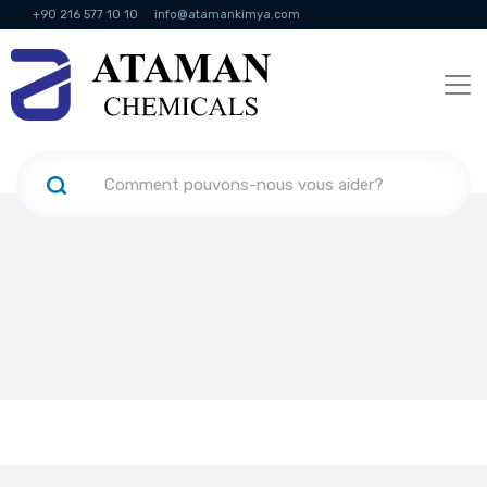
+90 216 577 10 10
info@atamankimya.com
KVKK Politikası
Services de la société de l'information
Ressources
humaines