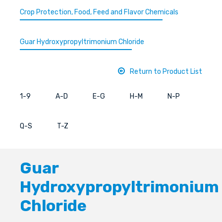
Crop Protection, Food, Feed and Flavor Chemicals
Guar Hydroxypropyltrimonium Chloride
Return to Product List
1-9
A-D
E-G
H-M
N-P
Q-S
T-Z
Guar
Hydroxypropyltrimonium
Chloride