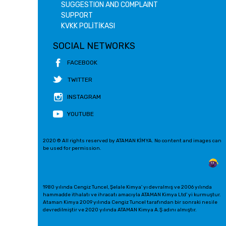
SUGGESTION AND COMPLAINT
SUPPORT
KVKK POLİTİKASI
SOCIAL NETWORKS
FACEBOOK
TWITTER
INSTAGRAM
YOUTUBE
2020 © All rights reserved by ATAMAN KİMYA. No content and images can
be used for permission.
1980 yılında Cengiz Tuncel, Şelale Kimya' yı devralmış ve 2006 yılında
hammadde ithalatı ve ihracatı amacıyla ATAMAN Kimya Ltd' yi kurmuştur.
Ataman Kimya 2009 yılında Cengiz Tuncel tarafından bir sonraki nesile
devredilmiştir ve 2020 yılında ATAMAN Kimya A.Ş adını almıştır.