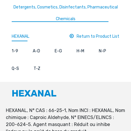
Detergents, Cosmetics, Disinfectants, Pharmaceutical
Chemicals
HEXANAL
Return to Product List
1-9
A-D
E-G
H-M
N-P
Q-S
T-Z
HEXANAL
HEXANAL, N° CAS : 66-25-1, Nom INCI : HEXANAL, Nom
chimique : Caproic Aldehyde, N° EINECS/ELINCS :
200-624-5. Agent masquant : Réduit ou inhibe