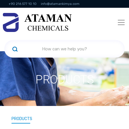
+90 216 577 10 10
info@atamankimya.com
KVKK Politikası
Information Society Services
Human Resources
PRODUCTS
PRODUCTS