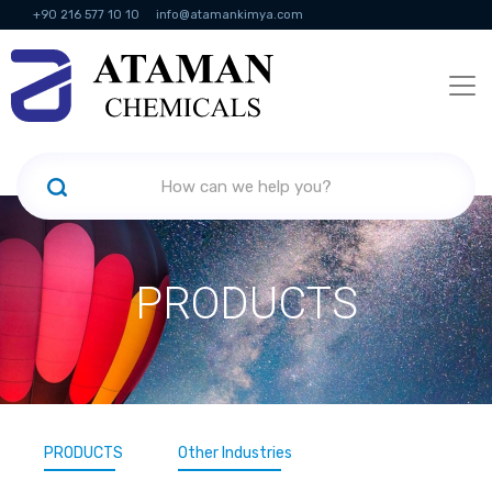
+90 216 577 10 10
info@atamankimya.com
KVKK Politikası
Information Society Services
Human Resources
PRODUCTS
PRODUCTS
Other Industries