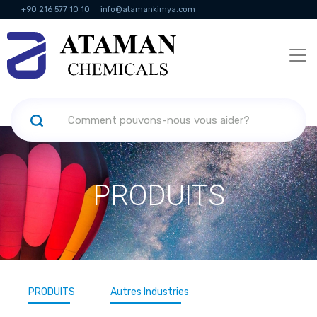
+90 216 577 10 10
info@atamankimya.com
KVKK Politikası
Services de la société de l'information
Ressources
humaines
PRODUITS
PRODUITS
Autres Industries