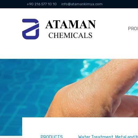
+90 216 577 10 10
info@atamankimya.com
PRO
PRODUCTS
Water Treatment, Metal and M