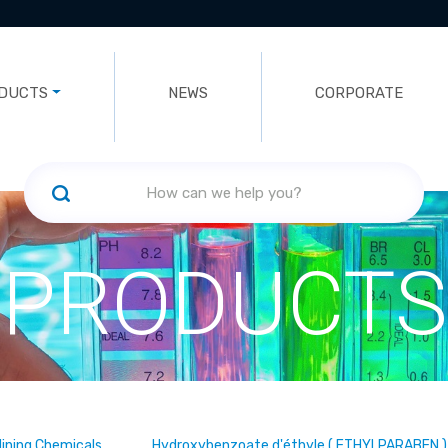
DUCTS
NEWS
CORPORATE
PRODUCTS
ining Chemicals
Hydroxybenzoate d'éthyle ( ETHYLPARABEN )