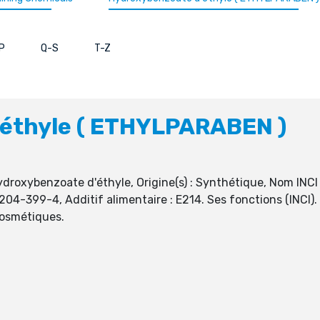
P
Q-S
T-Z
éthyle ( ETHYLPARABEN )
roxybenzoate d'éthyle, Origine(s) : Synthétique, Nom INCI
4-399-4, Additif alimentaire : E214. Ses fonctions (INCI).
cosmétiques.