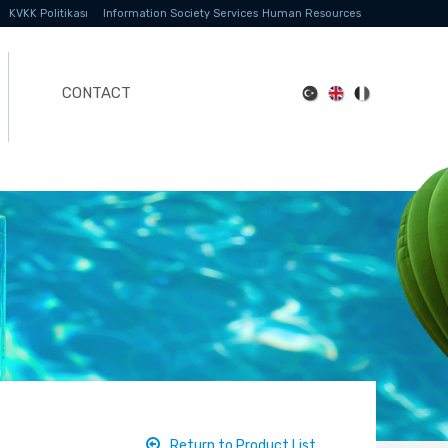
KVKK Politikası
Information Society Services
Human Resources
CONTACT
Return to Product List