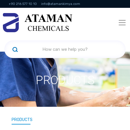
+90 216 577 10 10
info@atamankimya.com
KVKK Politikası
Information Society Services
Human Resources
PRODUCTS
PRODUCTS