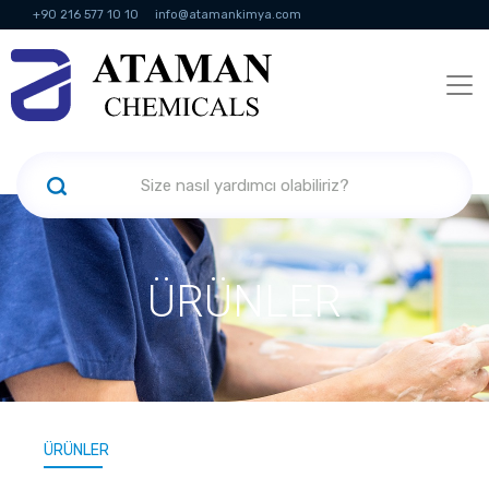
+90 216 577 10 10
info@atamankimya.com
KVKK Politikası
Bilgi Toplumu Hizmetleri
İnsan Kaynakları
ÜRÜNLER
ÜRÜNLER