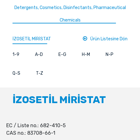
Detergents, Cosmetics, Disinfectants, Pharmaceutical
Chemicals
İZOSETİL MİRİSTAT
Ürün Listesine Dön
1-9
A-D
E-G
H-M
N-P
Q-S
T-Z
İZOSETİL MİRİSTAT
EC / Liste no.: 682-410-5
CAS no.: 83708-66-1