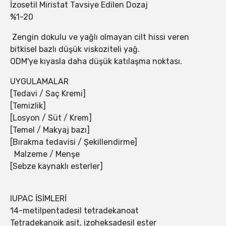
İzosetil Miristat Tavsiye Edilen Dozaj
%1-20
Zengin dokulu ve yağlı olmayan cilt hissi veren
bitkisel bazlı düşük viskoziteli yağ.
ODM'ye kıyasla daha düşük katılaşma noktası.
UYGULAMALAR
[Tedavi / Saç Kremi]
[Temizlik]
[Losyon / Süt / Krem]
[Temel / Makyaj bazı]
[Bırakma tedavisi / Şekillendirme]
Malzeme / Menşe
[Sebze kaynaklı esterler]
IUPAC İSİMLERİ
14-metilpentadesil tetradekanoat
Tetradekanoik asit, izoheksadesil ester