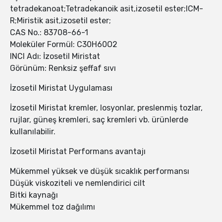
tetradekanoat;Tetradekanoik asit,izosetil ester;ICM-
R;Miristik asit,izosetil ester;
CAS No.: 83708-66-1
Moleküler Formül: C30H60O2
INCI Adı: İzosetil Miristat
Görünüm: Renksiz şeffaf sıvı
İzosetil Miristat Uygulaması
İzosetil Miristat kremler, losyonlar, preslenmiş tozlar,
rujlar, güneş kremleri, saç kremleri vb. ürünlerde
kullanılabilir.
İzosetil Miristat Performans avantajı
Mükemmel yüksek ve düşük sıcaklık performansı
Düşük viskoziteli ve nemlendirici cilt
Bitki kaynağı
Mükemmel toz dağılımı