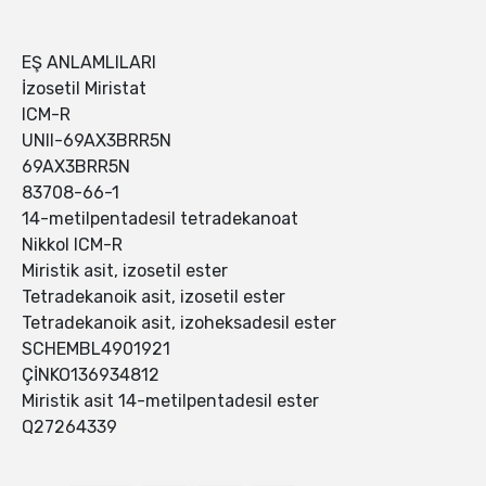
EŞ ANLAMLILARI
İzosetil Miristat
ICM-R
UNII-69AX3BRR5N
69AX3BRR5N
83708-66-1
14-metilpentadesil tetradekanoat
Nikkol ICM-R
Miristik asit, izosetil ester
Tetradekanoik asit, izosetil ester
Tetradekanoik asit, izoheksadesil ester
SCHEMBL4901921
ÇİNKO136934812
Miristik asit 14-metilpentadesil ester
Q27264339